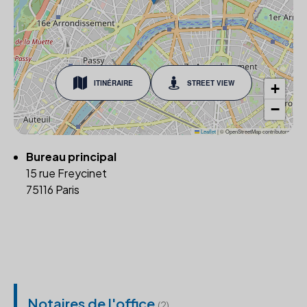
ITINÉRAIRE
STREET VIEW
+
−
Leaflet
|
© OpenStreetMap contributors
Bureau principal
15 rue Freycinet
75116 Paris
Notaires de l'office
(2)