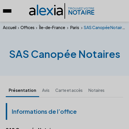
a
lex
ia
TROUVEZ VOTRE
NOTAIRE
Accueil
Offices
Île-de-France
Paris
SAS Canopée Notaires
SAS Canopée Notaires
Présentation
Avis
Carte et accès
Notaires
Informations de l’office