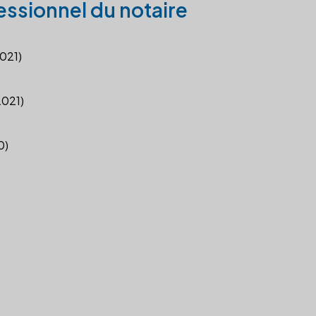
essionnel du notaire
2021)
2021)
0)