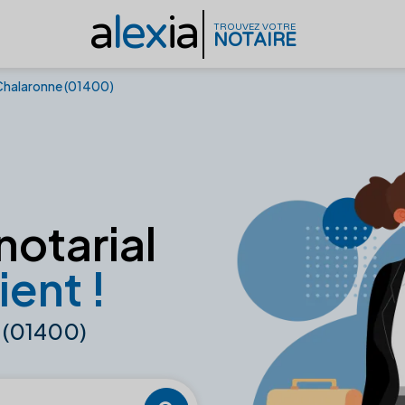
a
lex
ia
TROUVEZ VOTRE
NOTAIRE
 Chalaronne (01400)
notarial
ient !
e (01400)