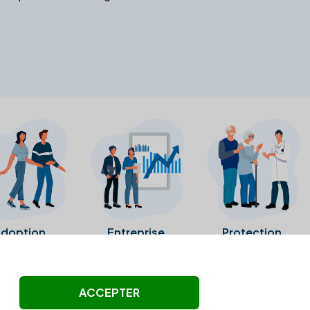
doption
Entreprise
Protection
ollectés ni été vérifiés par Alexia.fr.
ACCEPTER