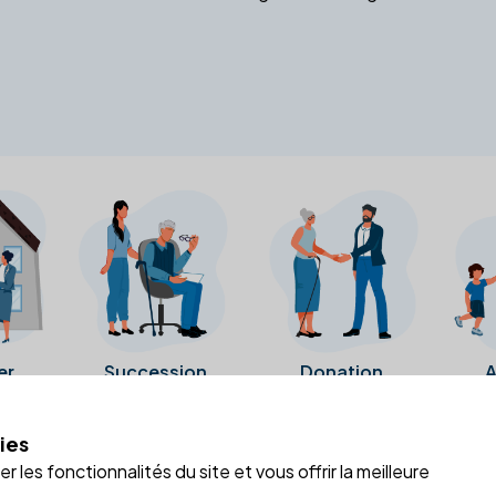
er
Succession
Donation
A
ies
a fiche Google Business de l'office notarial. Ils n'ont ni été c
 les fonctionnalités du site et vous offrir la meilleure