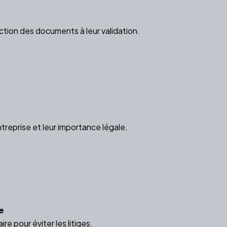
ction des documents à leur validation.
treprise et leur importance légale.
e
e pour éviter les litiges.