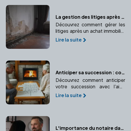
applicable.
La gestion des litiges après l'achat immobilier : le rôle du notaire
Découvrez comment gérer les
litiges après un achat immobilier
et le rôle crucial du notaire dans
Lire la suite
la résolution de ces conflits.
Anticiper sa succession : conseils pratiques avec un notaire
Découvrez comment anticiper
votre succession avec l'aide
d'un notaire. Protégez vos
Lire la suite
proches et réduisez les coûts
grâce à une planification
efficace.
L'importance du notaire dans une donation : conseils et sécurité