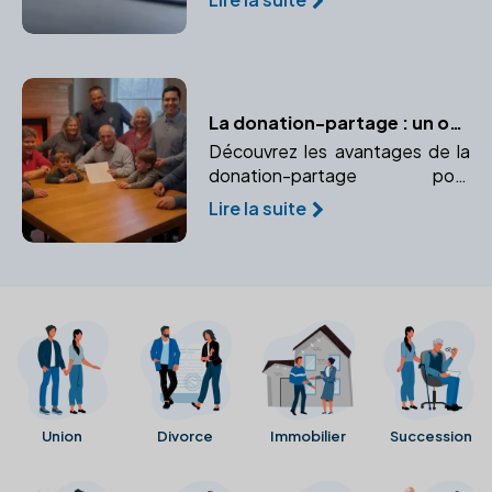
appel à un notaire garantit leur
conformité.
La donation-partage : un outil efficace pour prévenir les conflits successoraux
Découvrez les avantages de la
donation-partage pour
organiser une répartition
Lire la suite
équitable des biens et éviter les
conflits successoraux futurs.
Union
Divorce
Immobilier
Succession