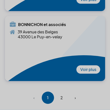
BONNICHON et associés
39 Avenue des Belges
43000 Le Puy-en-velay
Voir plus
‹
1
2
›