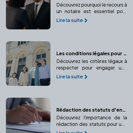
Découvrez pourquoi le recours à
un notaire est essentiel pour
sécuriser et optimiser une
Lire la suite
donation. Apprenez-en plus sur
l'accompagnement juridique et
l'enregistrement des actes.
Les conditions légales pour adopter en France
Découvrez les critères légaux à
respecter pour engager une
procédure d'adoption en
Lire la suite
France. Informez-vous sur l'âge,
le statut marital et autres
critères exigés par la loi.
Rédaction des statuts d'entreprise : les règles à respecter
Découvrez l'importance de la
rédaction des statuts pour une
entreprise et pourquoi faire
Lire la suite