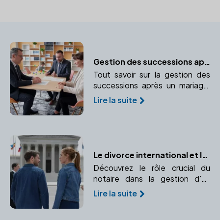
Gestion des successions après un mariage
Tout savoir sur la gestion des
successions après un mariage,
guidé par un notaire pour
Lire la suite
protéger vos droits.
Le divorce international et le rôle essentiel du notaire
Découvrez le rôle crucial du
notaire dans la gestion d'un
divorce international, de
Lire la suite
l'application des conventions
internationales au choix de la loi