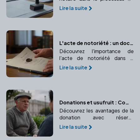
financement immobilier, de
Lire la suite
l'authentification des actes de
prêt à la garantie des
transactions.
L'acte de notoriété : un document essentiel pour faire valoir vos droits d'héritier
Découvrez l'importance de
l'acte de notoriété dans la
succession et comment un
Lire la suite
notaire peut vous aider à
l'établir.
Donations et usufruit : Comment transmettre tout en conservant un droit d'usage ?
Découvrez les avantages de la
donation avec réserve
d'usufruit pour le donateur.
Lire la suite
Préservez l'usage ou les
revenus d'un bien donné.