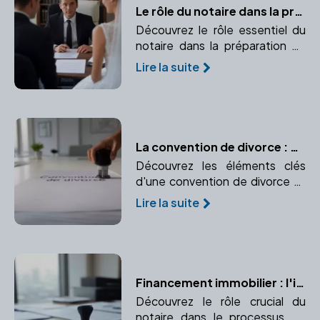
Le rôle du notaire dans la préparation du contrat de mariage
Découvrez le rôle essentiel du
notaire dans la préparation de
votre contrat de mariage.
Lire la suite
La convention de divorce : Contenu et validation
Découvrez les éléments clés
d'une convention de divorce et
les étapes pour sa validation par
Lire la suite
un notaire.
Financement immobilier : l'importance du notaire
Découvrez le rôle crucial du
notaire dans le processus de