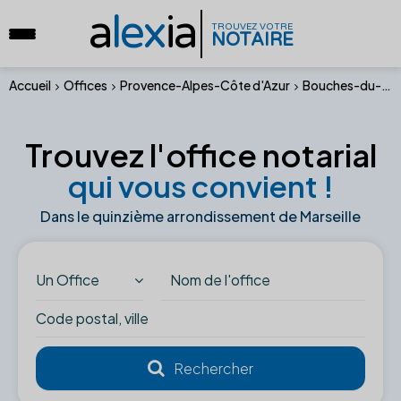
a
lex
ia
TROUVEZ VOTRE
NOTAIRE
Accueil
Offices
Provence-Alpes-Côte d'Azur
Bouches-du-Rhône
Trouvez l'office notarial
qui vous convient !
Dans le quinzième arrondissement de Marseille
Un Office