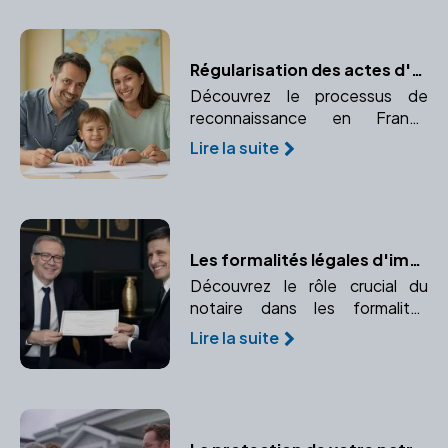
Régularisation des actes d'adoption à l'étranger : un guide pratique
Découvrez le processus de
reconnaissance en France
d'une adoption prononcée à
Lire la suite
l'étranger. Comprendre la
procédure d'enregistrement et
de validation juridique.
Les formalités légales d'immatriculation avec un notaire
Découvrez le rôle crucial du
notaire dans les formalités
d'immatriculation de votre
Lire la suite
entreprise. Apprenez comment
un notaire peut vous aider à
naviguer dans ce processus
complexe.