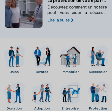
La protection de votre patrimoine immobilier face à l'imprévu grâce au notaire
Découvrez comment un notaire
peut vous aider à sécuriser
votre patrimoine immobilier face
Lire la suite
à l'imprévu. Protégez vos biens
immobiliers en cas d'incapacité
ou de décès.
Union
Divorce
Immobilier
Succession
Donation
Adoption
Entreprise
Protection