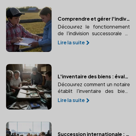
ce processus.
Comprendre et gérer l'indivision successorale avec l'aide d'un notaire
Découvrez le fonctionnement
de l'indivision successorale et
comment un notaire peut vous
Lire la suite
aider à gérer cette situation
complexe.
L'inventaire des biens : évaluer le patrimoine du défunt
Découvrez comment un notaire
établit l'inventaire des biens
pour une succession et
Lire la suite
pourquoi un inventaire précis
est crucial pour une répartition
équitable du patrimoine.
Succession internationale : les spécificités à connaître