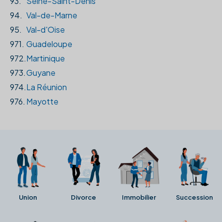
93.
Seine-Saint-Denis
94.
Val-de-Marne
95.
Val-d'Oise
971.
Guadeloupe
972.
Martinique
973.
Guyane
974.
La Réunion
976.
Mayotte
Union
Divorce
Immobilier
Succession