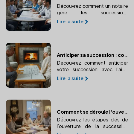
Découvrez comment un notaire
gère les successions
internationales et pourquoi son
Lire la suite
expertise est essentielle.
Anticiper sa succession : conseils pratiques avec un notaire
Découvrez comment anticiper
votre succession avec l'aide
d'un notaire. Protégez vos
Lire la suite
proches et réduisez les coûts
grâce à une planification
efficace.
Comment se déroule l'ouverture de la succession ?
Découvrez les étapes clés de
l'ouverture de la succession
après le décès d'un proche.