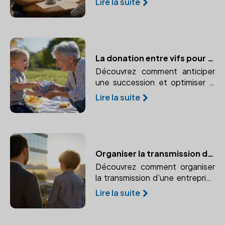
Lire la suite
Comprendre le rôle crucial du
notaire dans ce processus.
La donation entre vifs pour optimiser la transmission de patrimoine
Découvrez comment anticiper
une succession et optimiser la
transmission de votre
Lire la suite
patrimoine grâce à la donation
entre vifs. Un moyen efficace
de réduire les droits de
succession tout en aidant vos
proches.
Organiser la transmission d'une entreprise familiale avec un notaire
Découvrez comment organiser
la transmission d'une entreprise
familiale avec l'aide d'un notaire.
Lire la suite
Une planification préalable est
essentielle pour protéger
l'activité et les héritiers.