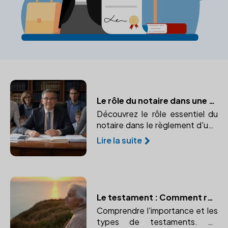
Le rôle du notaire dans une succession
Découvrez le rôle essentiel du
notaire dans le règlement d'une
succession et pourquoi son
Lire la suite
intervention est indispensable
pour la sécurité juridique et la
bonne répartition du patrimoine.
Le testament : Comment rédiger ses dernières volontés avec l'aide d'un notaire
Comprendre l'importance et les
types de testaments. Un