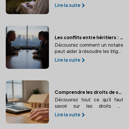
testament bien rédigé garantit
Lire la suite
le respect de vos volontés
après votre décès.
Les conflits entre héritiers : le rôle du notaire comme médiateur
Découvrez comment un notaire
peut aider à résoudre les litiges
lors d'une succession et éviter
Lire la suite
des procédures longues et
coûteuses.
Comprendre les droits de succession : calcul et paiement
Découvrez tout ce qu'il faut
savoir sur les droits de
succession, leur calcul et leur
Lire la suite
paiement. Comprendre
l'importance d'un notaire dans