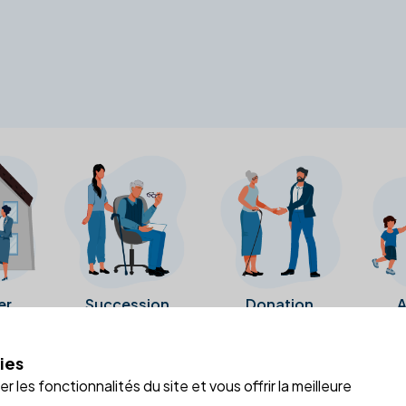
er
Succession
Donation
A
ies
a fiche Google Business de l'office notarial. Ils n'ont ni été c
 les fonctionnalités du site et vous offrir la meilleure