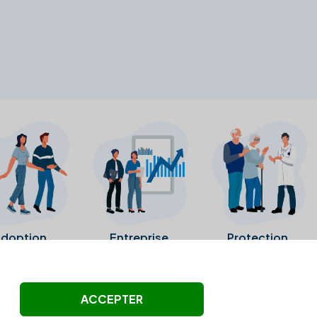
doption
Entreprise
Protection
ollectés ni été vérifiés par Alexia.fr.
ACCEPTER