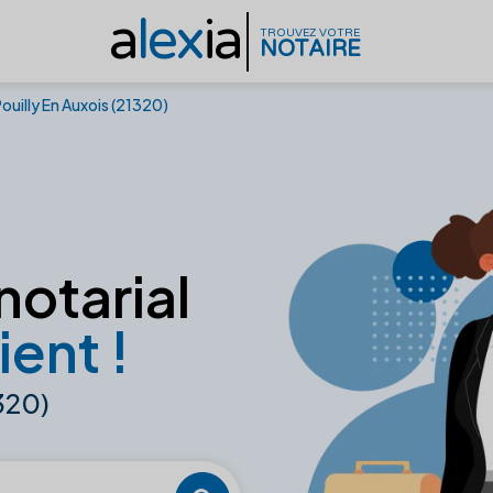
a
lex
ia
TROUVEZ VOTRE
NOTAIRE
ouilly En Auxois (21320)
notarial
ient !
1320)