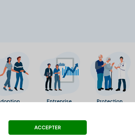
doption
Entreprise
Protection
ollectés ni été vérifiés par Alexia.fr.
ACCEPTER