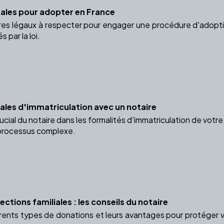
gales pour adopter en France
res légaux à respecter pour engager une procédure d'adoption
s par la loi.
gales d'immatriculation avec un notaire
rucial du notaire dans les formalités d'immatriculation de vo
 processus complexe.
ctions familiales : les conseils du notaire
rents types de donations et leurs avantages pour protéger vot