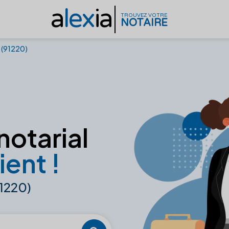
a
lex
ia
TROUVEZ VOTRE
NOTAIRE
 (91220)
notarial
ient !
1220)