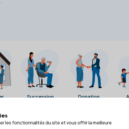
.
er
Succession
Donation
A
ies
a fiche Google Business de l'office notarial. Ils n'ont ni été c
 les fonctionnalités du site et vous offrir la meilleure