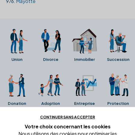
976.
Mayotte
Union
Divorce
Immobilier
Succession
Donation
Adoption
Entreprise
Protection
CONTINUER SANS ACCEPTER
Ces avis proviennent directement de la fiche Google
Votre choix concernant
les cookies
Business de l'office notarial. Ils n'ont ni été collectés ni
Nous utilisons des cookies pour optimiser les