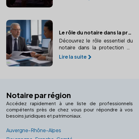
protéger les personnes
vulnérables.
Le rôle du notaire dans la protection juridique
Découvrez le rôle essentiel du
notaire dans la protection de
vos droits et la sécurité de vos
Lire la suite
proches. Un expert pour
prévenir et gérer les imprévus
juridiques.
Notaire par région
Accédez rapidement à une liste de professionnels
compétents près de chez vous pour répondre à vos
besoins juridiques et patrimoniaux.
Auvergne-Rhône-Alpes