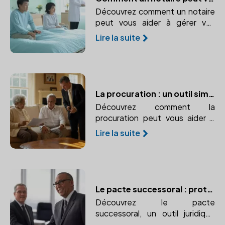
Découvrez comment un notaire
peut vous aider à gérer vos
biens et vos intérêts en cas
Lire la suite
d'incapacité temporaire.
La procuration : un outil simple pour protéger vos intérêts
Découvrez comment la
procuration peut vous aider à
gérer vos affaires en cas
Lire la suite
d'incapacité. Apprenez-en plus
sur les différents types de
procurations et leur utilité.
Le pacte successoral : protéger un proche ou garantir un accord
Découvrez le pacte
successoral, un outil juridique
permettant d'organiser et de