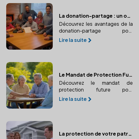
La donation-partage : un outil efficace pour prévenir les conflits successoraux
Découvrez les avantages de la
donation-partage pour
organiser une répartition
Lire la suite
équitable des biens et éviter les
conflits successoraux futurs.
Le Mandat de Protection Future : Une Solution pour Anticiper la Perte d'Autonomie
Découvrez le mandat de
protection future pour
organiser à l'avance la gestion
Lire la suite
de vos biens et de votre
personne. Assurez une gestion
sécurisée en cas d'incapacité.
La protection de votre patrimoine immobilier face à l'imprévu grâce au notaire