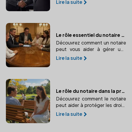
Lire la suite
sécuriser des accords entre
héritiers. Apprenez comment il
peut vous aider à gérer votre
patrimoine.
Le rôle essentiel du notaire dans la gestion des successions complexes
Découvrez comment un notaire
peut vous aider à gérer une
succession complexe, protéger
Lire la suite
vos héritiers et éviter les
conflits.
Le rôle du notaire dans la protection des mineurs
Découvrez comment le notaire
peut aider à protéger les droits
et intérêts des mineurs en cas
Lire la suite
de décès ou d'incapacité des
parents.