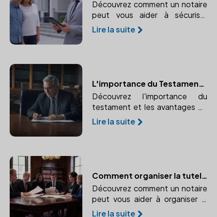
Découvrez comment un notaire
peut vous aider à sécuriser
votre patrimoine immobilier face
Lire la suite
à l'imprévu. Protégez vos biens
immobiliers en cas d'incapacité
ou de décès.
L'importance du Testament et les Avantages de le Rédiger avec un Notaire
Découvrez l'importance du
testament et les avantages de
le rédiger avec un notaire pour
Lire la suite
éviter les litiges.
Comment organiser la tutelle ou la curatelle avec un notaire
Découvrez comment un notaire
peut vous aider à organiser la
tutelle ou la curatelle pour
Lire la suite