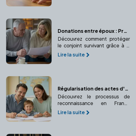
paiement. Comprendre
l'importance d'un notaire dans
ce processus.
Donations entre époux : Préserver le conjoint survivant
Découvrez comment protéger
le conjoint survivant grâce à la
donation entre époux ou
Lire la suite
donation au dernier vivant.
Garantissez sa sécurité
financière.
Régularisation des actes d'adoption à l'étranger : un guide pratique
Découvrez le processus de
reconnaissance en France
d'une adoption prononcée à
Lire la suite
l'étranger. Comprendre la
procédure d'enregistrement et
de validation juridique.