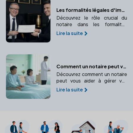
Les formalités légales d'immatriculation avec un notaire
Découvrez le rôle crucial du
notaire dans les formalités
d'immatriculation de votre
Lire la suite
entreprise. Apprenez comment
un notaire peut vous aider à
naviguer dans ce processus
complexe.
Comment un notaire peut vous aider en cas d'incapacité temporaire
Découvrez comment un notaire
peut vous aider à gérer vos
biens et vos intérêts en cas
Lire la suite
d'incapacité temporaire.