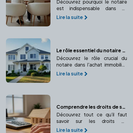
Découvrez pourquoi le notaire
est indispensable dans un
divorce par consentement
Lire la suite
mutuel et comment il garantit la
légalité et l'équité de la
convention.
Le rôle essentiel du notaire dans l'achat immobilier
Découvrez le rôle crucial du
notaire dans l'achat immobilier,
de la validation juridique à la
Lire la suite
sécurisation de la transaction.
Comprendre les droits de succession : calcul et paiement
Découvrez tout ce qu'il faut
savoir sur les droits de
succession, leur calcul et leur
Lire la suite