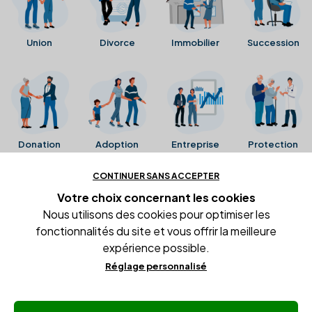
Union
Divorce
Immobilier
Succession
Donation
Adoption
Entreprise
Protection
CONTINUER SANS ACCEPTER
Ces avis proviennent directement de la fiche Google
Votre choix concernant
les cookies
Business de l'office notarial. Ils n'ont ni été collectés ni
Nous utilisons des cookies pour optimiser les
été vérifiés par Alexia.fr.
fonctionnalités du site et vous offrir la meilleure
expérience possible.
Réglage personnalisé
Conditions générales d'utilisation
Mentions légales
Gestion des cookies