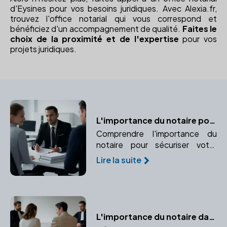
d'Eysines pour vos besoins juridiques. Avec Alexia.fr,
trouvez l'office notarial qui vous correspond et
bénéficiez d'un accompagnement de qualité.
Faites le
choix de la proximité et de l'expertise
pour vos
projets juridiques.
L'importance du notaire pour sécuriser votre mariage
Comprendre l'importance du
notaire pour sécuriser votre
mariage et protéger vos
Lire la suite
intérêts juridiques et financiers.
L'importance du notaire dans un divorce par consentement mutuel