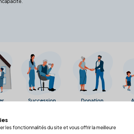
incapacité.
er
Succession
Donation
A
ies
a fiche Google Business de l'office notarial. Ils n'ont ni été c
 les fonctionnalités du site et vous offrir la meilleure