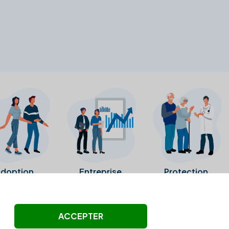
doption
Entreprise
Protection
ollectés ni été vérifiés par Alexia.fr.
ACCEPTER