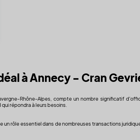
idéal à Annecy - Cran Gevri
Auvergne-Rhône-Alpes, compte un nombre significatif d'office
l qui répondra à leurs besoins.
oue un rôle essentiel dans de nombreuses transactions juridiques 