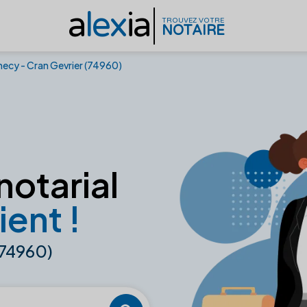
a
lex
ia
TROUVEZ VOTRE
NOTAIRE
ecy - Cran Gevrier (74960)
notarial
ient !
(74960)