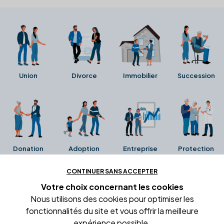
Union
Divorce
Immobilier
Succession
Donation
Adoption
Entreprise
Protection
CONTINUER SANS ACCEPTER
Ces avis proviennent directement de la fiche Google
Votre choix concernant
les cookies
Business de l'office notarial. Ils n'ont ni été collectés ni
Nous utilisons des cookies pour optimiser les
été vérifiés par Alexia.fr.
fonctionnalités du site et vous offrir la meilleure
expérience possible.