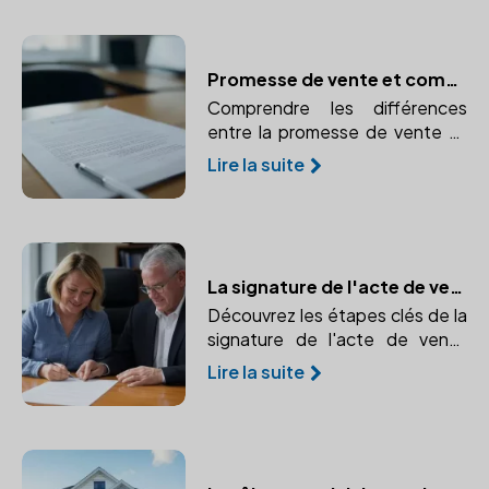
Promesse de vente et compromis de vente : le rôle essentiel du notaire
Comprendre les différences
entre la promesse de vente et
le compromis de vente et le rôle
Lire la suite
crucial du notaire dans ces
avant-contrats.
La signature de l'acte de vente définitif : Transfert de propriété en toute sécurité
Découvrez les étapes clés de la
signature de l'acte de vente
définitif et l'importance d'un
Lire la suite
notaire dans ce processus.