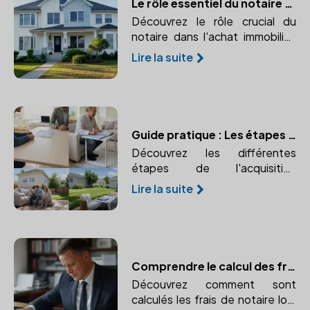
Le rôle essentiel du notaire dans l'achat immobilier
Découvrez le rôle crucial du
notaire dans l'achat immobilier,
de la validation juridique à la
Lire la suite
sécurisation de la transaction.
Guide pratique : Les étapes de l'acquisition immobilière avec un notaire
Découvrez les différentes
étapes de l'acquisition
immobilière avec un notaire. Un
Lire la suite
guide pratique pour vous
accompagner de l'offre d'achat
à la signature de l'acte définitif.
Comprendre le calcul des frais de notaire lors d'une transaction immobilière
Découvrez comment sont
calculés les frais de notaire lors