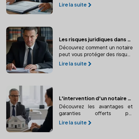
d'une transaction immobilière.
Lire la suite
Comprendre les taxes et
émoluments pour une
transparence totale des coûts.
Les risques juridiques dans une transaction immobilière : Le rôle protecteur du notaire
Découvrez comment un notaire
peut vous protéger des risques
juridiques lors d'une transaction
Lire la suite
immobilière. Médiation et
prévention des conflits sont au
cœur de son rôle.
L'intervention d'un notaire dans votre projet immobilier : avantages et garanties
Découvrez les avantages et
garanties offerts par
l'intervention d'un notaire dans
Lire la suite
votre projet immobilier.
Confiance et expertise juridique