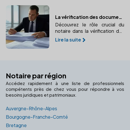
au rendez-vous.
La vérification des documents immobiliers par le notaire
Découvrez le rôle crucial du
notaire dans la vérification des
documents immobiliers pour
Lire la suite
garantir la conformité et la
transparence de la transaction.
Notaire par région
Accédez rapidement à une liste de professionnels
compétents près de chez vous pour répondre à vos
besoins juridiques et patrimoniaux.
Auvergne-Rhône-Alpes
Bourgogne-Franche-Comté
Bretagne