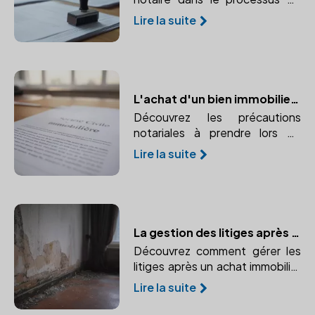
financement immobilier, de
Lire la suite
l'authentification des actes de
prêt à la garantie des
transactions.
L'achat d'un bien immobilier à plusieurs : les précautions notariales à prendre
Découvrez les précautions
notariales à prendre lors de
l'achat d'un bien immobilier à
Lire la suite
plusieurs. Conseils pour un
achat en indivision ou en SCI.
La gestion des litiges après l'achat immobilier : le rôle du notaire
Découvrez comment gérer les
litiges après un achat immobilier
et le rôle crucial du notaire dans
Lire la suite
la résolution de ces conflits.