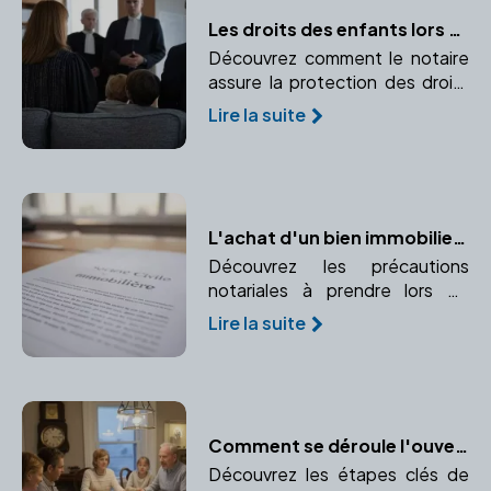
Les droits des enfants lors d'un divorce : Comment le notaire assure leur protection
Découvrez comment le notaire
assure la protection des droits
des enfants lors d'un divorce.
Lire la suite
Pension alimentaire, garde
partagée, droit de visite, tout
est expliqué.
L'achat d'un bien immobilier à plusieurs : les précautions notariales à prendre
Découvrez les précautions
notariales à prendre lors de
l'achat d'un bien immobilier à
Lire la suite
plusieurs. Conseils pour un
achat en indivision ou en SCI.
Comment se déroule l'ouverture de la succession ?
Découvrez les étapes clés de