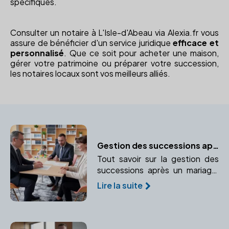
spécifiques.
Consulter un notaire à L'Isle-d'Abeau via Alexia.fr vous
assure de bénéficier d'un service juridique
efficace et
personnalisé
. Que ce soit pour acheter une maison,
gérer votre patrimoine ou préparer votre succession,
les notaires locaux sont vos meilleurs alliés.
Gestion des successions après un mariage
Tout savoir sur la gestion des
successions après un mariage,
guidé par un notaire pour
Lire la suite
protéger vos droits.