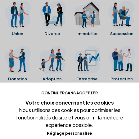
Union
Divorce
Immobilier
Succession
Donation
Adoption
Entreprise
Protection
CONTINUER SANS ACCEPTER
Ces avis proviennent directement de la fiche Google
Votre choix concernant
les cookies
Business de l'office notarial. Ils n'ont ni été collectés ni
Nous utilisons des cookies pour optimiser les
été vérifiés par Alexia.fr.
fonctionnalités du site et vous offrir la meilleure
expérience possible.
Réglage personnalisé
Conditions générales d'utilisation