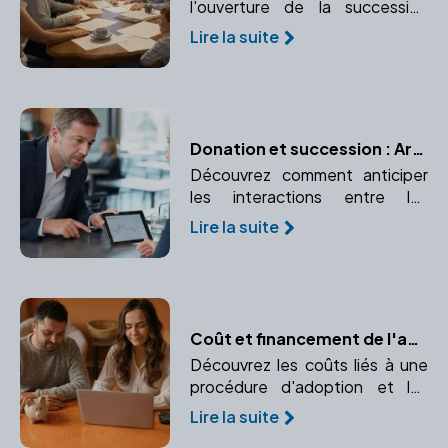
l'ouverture de la succession
après le décès d'un proche.
Lire la suite
Comprendre le rôle crucial du
notaire dans ce processus.
Donation et succession : Articuler les deux pour une transmission optimale
Découvrez comment anticiper
les interactions entre les
donations effectuées de votre
Lire la suite
vivant et votre future
succession. Respectez les
droits des héritiers
réservataires.
Coût et financement de l'adoption : Prévisions budgétaires et aides financières
Découvrez les coûts liés à une
procédure d'adoption et les
différentes possibilités de
Lire la suite
financement. Informez-vous sur