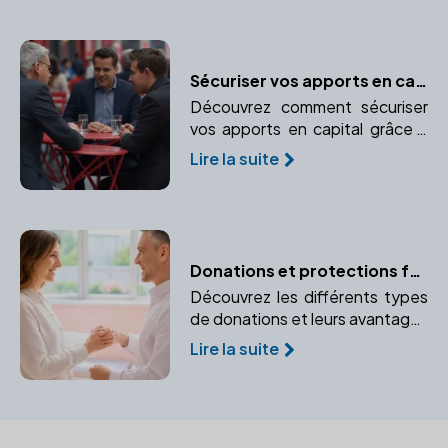
les prévisions budgétaires et les
aides financières disponibles.
Sécuriser vos apports en capital : l'importance de faire appel à un notaire
Découvrez comment sécuriser
vos apports en capital grâce à
l'expertise d'un notaire.
Lire la suite
Apprenez à protéger vos biens
personnels et professionnels.
Donations et protections familiales : les conseils du notaire
Découvrez les différents types
de donations et leurs avantages
pour protéger votre famille. Un
Lire la suite
notaire peut vous aider à
sécuriser l'avenir de vos
bénéficiaires.