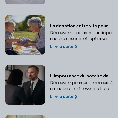
achat en indivision ou en SCI.
La donation entre vifs pour optimiser la transmission de patrimoine
Découvrez comment anticiper
une succession et optimiser la
transmission de votre
Lire la suite
patrimoine grâce à la donation
entre vifs. Un moyen efficace
de réduire les droits de
succession tout en aidant vos
proches.
L'importance du notaire dans une donation : conseils et sécurité
Découvrez pourquoi le recours à
un notaire est essentiel pour
sécuriser et optimiser une
Lire la suite
donation. Apprenez-en plus sur
l'accompagnement juridique et
l'enregistrement des actes.