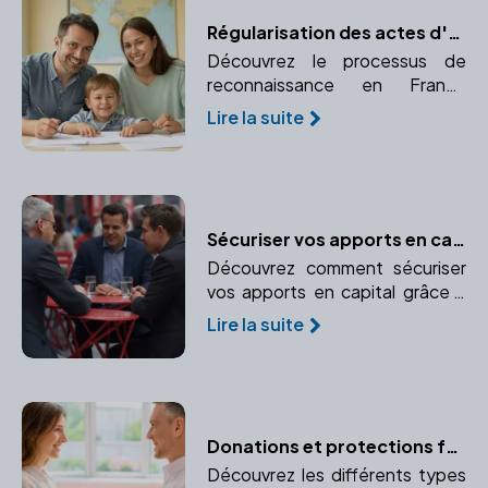
Régularisation des actes d'adoption à l'étranger : un guide pratique
Découvrez le processus de
reconnaissance en France
d'une adoption prononcée à
Lire la suite
l'étranger. Comprendre la
procédure d'enregistrement et
de validation juridique.
Sécuriser vos apports en capital : l'importance de faire appel à un notaire
Découvrez comment sécuriser
vos apports en capital grâce à
l'expertise d'un notaire.
Lire la suite
Apprenez à protéger vos biens
personnels et professionnels.
Donations et protections familiales : les conseils du notaire
Découvrez les différents types