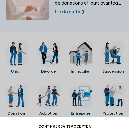
de donations et leurs avantages
pour protéger votre famille. Un
Lire la suite
notaire peut vous aider à
sécuriser l'avenir de vos
bénéficiaires.
Union
Divorce
Immobilier
Succession
Donation
Adoption
Entreprise
Protection
CONTINUER SANS ACCEPTER