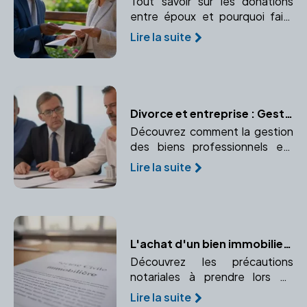
Tout savoir sur les donations
entre époux et pourquoi faire
appel à un notaire est essentiel.
Lire la suite
Divorce et entreprise : Gestion des biens professionnels
Découvrez comment la gestion
des biens professionnels est
effectuée lors d'un divorce.
Lire la suite
Comprendre la propriété d'une
entreprise, l'évaluation des
parts sociales, le partage ou
l'indemnisation.
L'achat d'un bien immobilier à plusieurs : les précautions notariales à prendre
Découvrez les précautions
notariales à prendre lors de
l'achat d'un bien immobilier à
Lire la suite
plusieurs. Conseils pour un