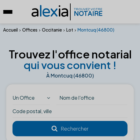
a
lex
ia
TROUVEZ VOTRE
NOTAIRE
Accueil
Offices
Occitanie
Lot
Montcuq (46800)
Trouvez l'office notarial
qui vous convient !
À Montcuq (46800)
Un Office