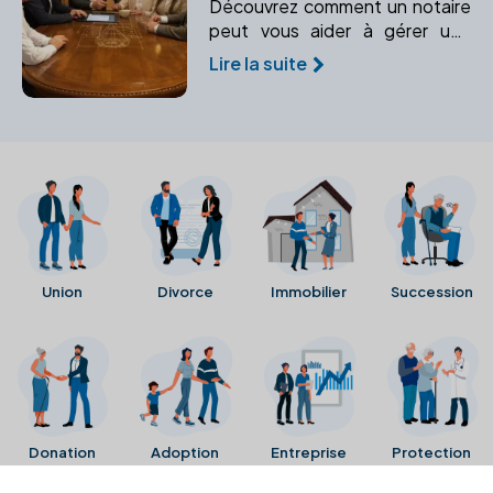
Découvrez comment un notaire
peut vous aider à gérer une
succession complexe, protéger
Lire la suite
vos héritiers et éviter les
conflits.
Union
Divorce
Immobilier
Succession
Donation
Adoption
Entreprise
Protection