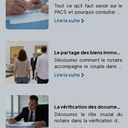
Tout ce qu'il faut savoir sur le
PACS et pourquoi consulter un
notaire est essentiel.
Lire la suite
Le partage des biens immobiliers en cas de divorce : le rôle du notaire
Découvrez comment le notaire
accompagne le couple dans le
partage des biens communs,
Lire la suite
notamment les biens
immobiliers, lors d'un divorce.
La vérification des documents immobiliers par le notaire
Découvrez le rôle crucial du
notaire dans la vérification des
documents immobiliers pour