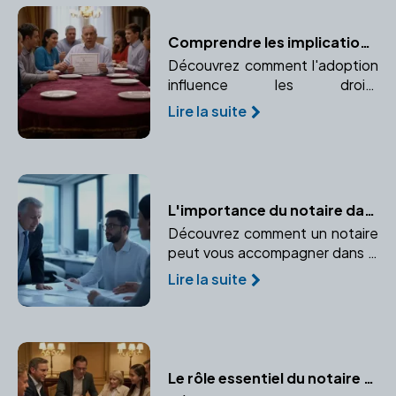
Comprendre les implications de l'adoption sur la succession
Découvrez comment l'adoption
influence les droits
successoraux et pourquoi il est
Lire la suite
essentiel de consulter un
notaire pour naviguer dans ce
processus complexe.
L'importance du notaire dans la création d'entreprise
Découvrez comment un notaire
peut vous accompagner dans la
création de votre entreprise, du
Lire la suite
choix du statut juridique à la
rédaction des statuts.
Le rôle essentiel du notaire dans la gestion des successions complexes