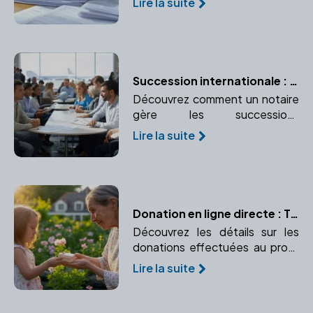
Lire la suite
garantir la conformité et la
transparence de la transaction.
Succession internationale : les spécificités à connaître
Découvrez comment un notaire
gère les successions
internationales et pourquoi son
Lire la suite
expertise est essentielle.
Donation en ligne directe : Tout ce que vous devez savoir
Découvrez les détails sur les
donations effectuées au profit
des descendants, avec leurs
Lire la suite
implications fiscales. Apprenez
les avantages et abattements
pour la ligne directe.