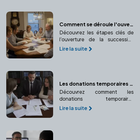
charges de copropriété.
Comment se déroule l'ouverture de la succession ?
Découvrez les étapes clés de
l'ouverture de la succession
après le décès d'un proche.
Lire la suite
Comprendre le rôle crucial du
notaire dans ce processus.
Les donations temporaires d'usufruit : un outil d'optimisation fiscale
Découvrez comment les
donations temporaires
d'usufruit peuvent vous aider à
Lire la suite
optimiser votre fiscalité et
favoriser un proche
temporairement.