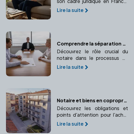
son cadre juridique en France.
Faites appel à un notaire pour
Lire la suite
sécuriser votre situation.
Comprendre la séparation de corps et le rôle du notaire
Découvrez le rôle crucial du
notaire dans le processus de
séparation de corps, la gestion
Lire la suite
des biens et les conséquences
légales.
Notaire et biens en copropriété : les spécificités
Découvrez les obligations et
points d'attention pour l'achat
d'un bien en copropriété.
Lire la suite
Analyse des règlements et des