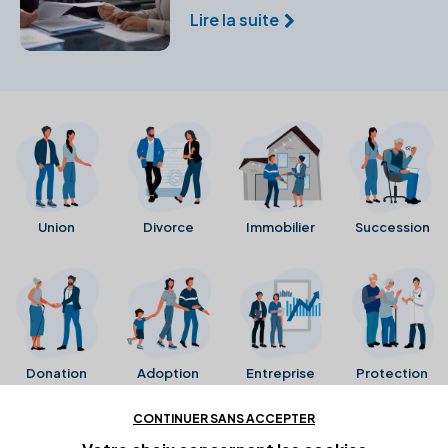
vos droits et la sécurité de vos
Lire la suite
proches. Un expert pour
prévenir et gérer les imprévus
juridiques.
Union
Divorce
Immobilier
Succession
Donation
Adoption
Entreprise
Protection
CONTINUER SANS ACCEPTER
Ces avis proviennent directement de la fiche Google