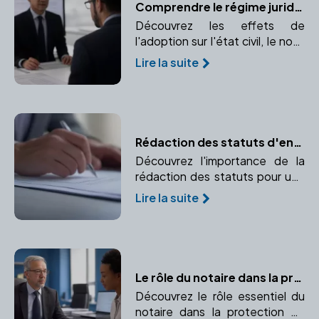
Comprendre le régime juridique de l'adopté et ses changements
Découvrez les effets de
l'adoption sur l'état civil, le nom,
et les droits de l'enfant adopté.
Lire la suite
Comprendre l'impact de
l'adoption sur l'identité et les
droits de l'enfant.
Rédaction des statuts d'entreprise : les règles à respecter
Découvrez l'importance de la
rédaction des statuts pour une
entreprise et pourquoi faire
Lire la suite
appel à un notaire garantit leur
conformité.
Le rôle du notaire dans la protection juridique
Découvrez le rôle essentiel du
notaire dans la protection de