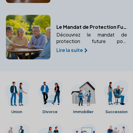
Le Mandat de Protection Future : Une Solution pour Anticiper la Perte d'Autonomie
Découvrez le mandat de
protection future pour
organiser à l'avance la gestion
Lire la suite
de vos biens et de votre
personne. Assurez une gestion
sécurisée en cas d'incapacité.
Union
Divorce
Immobilier
Succession