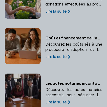
donations effectuées au profit
des descendants, avec leurs
Lire la suite
implications fiscales. Apprenez
les avantages et abattements
pour la ligne directe.
Coût et financement de l'adoption : Prévisions budgétaires et aides financières
Découvrez les coûts liés à une
procédure d'adoption et les
différentes possibilités de
Lire la suite
financement. Informez-vous sur
les prévisions budgétaires et les
aides financières disponibles.
Les actes notariés incontournables pour les entreprises
Découvrez les actes notariés
essentiels pour sécuriser les
opérations de votre entreprise
Lire la suite
et leur importance légale.