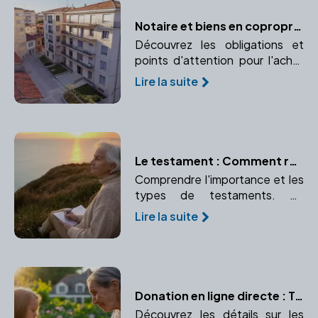
Notaire et biens en copropriété : les spécificités
Découvrez les obligations et
points d'attention pour l'achat
d'un bien en copropriété.
Lire la suite
Analyse des règlements et des
charges de copropriété.
Le testament : Comment rédiger ses dernières volontés avec l'aide d'un notaire
Comprendre l'importance et les
types de testaments. Un
testament bien rédigé garantit
Lire la suite
le respect de vos volontés
après votre décès.
Donation en ligne directe : Tout ce que vous devez savoir
Découvrez les détails sur les