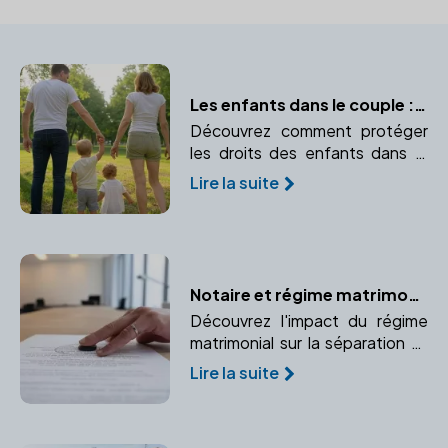
Les enfants dans le couple : protéger leurs intérêts avec un notaire
Découvrez comment protéger
les droits des enfants dans le
couple avec l'aide d'un notaire.
Lire la suite
Anticipez et organisez leur
avenir juridique.
Notaire et régime matrimonial : Quelles conséquences lors d'un divorce ?
Découvrez l'impact du régime
matrimonial sur la séparation et
comment un notaire peut vous
Lire la suite
accompagner dans cette
étape.