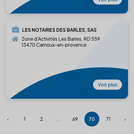
LES NOTAIRES DES BARLES, SAS
Zone d'Activités Les Barles, RD 559
13470 Carnoux-en-provence
Voir plus
‹
1
2
...
69
70
71
›