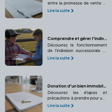
entre la promesse de vente et
le compromis de vente et le rôle
Lire la suite
crucial du notaire dans ces
avant-contrats.
Comprendre et gérer l'indivision successorale avec l'aide d'un notaire
Découvrez le fonctionnement
de l'indivision successorale et
comment un notaire peut vous
Lire la suite
aider à gérer cette situation
complexe.
Donation d'un bien immobilier : Comment procéder ?
Découvrez les étapes et
précautions à prendre pour une
donation immobilière sécurisée.
Lire la suite
Comprenez le rôle crucial du