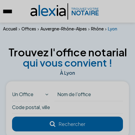
a
lex
ia
TROUVEZ VOTRE
NOTAIRE
Accueil
Offices
Auvergne-Rhône-Alpes
Rhône
Lyon
Trouvez l'office notarial
qui vous convient !
À Lyon
Un Office