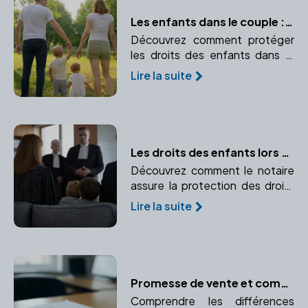
Les enfants dans le couple : protéger leurs intérêts avec un notaire
Découvrez comment protéger
les droits des enfants dans le
couple avec l'aide d'un notaire.
Lire la suite
Anticipez et organisez leur
avenir juridique.
Les droits des enfants lors d'un divorce : Comment le notaire assure leur protection
Découvrez comment le notaire
assure la protection des droits
des enfants lors d'un divorce.
Lire la suite
Pension alimentaire, garde
partagée, droit de visite, tout
est expliqué.
Promesse de vente et compromis de vente : le rôle essentiel du notaire
Comprendre les différences