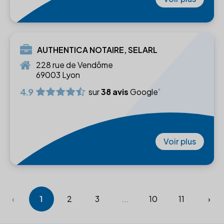
AUTHENTICA NOTAIRE, SELARL
228 rue de Vendôme
69003 Lyon
4.9
sur
38 avis
Google
Voir plus
‹
1
2
3
...
10
11
›