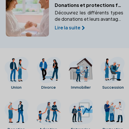
Donations et protections familiales : les conseils du notaire
Découvrez les différents types
de donations et leurs avantages
pour protéger votre famille. Un
Lire la suite
notaire peut vous aider à
sécuriser l'avenir de vos
bénéficiaires.
Union
Divorce
Immobilier
Succession