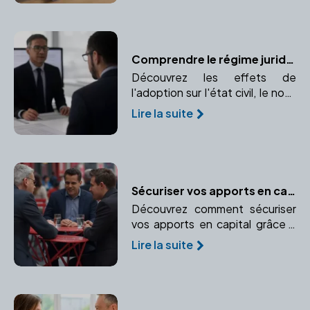
notaire dans ce processus.
Comprendre le régime juridique de l'adopté et ses changements
Découvrez les effets de
l'adoption sur l'état civil, le nom,
et les droits de l'enfant adopté.
Lire la suite
Comprendre l'impact de
l'adoption sur l'identité et les
droits de l'enfant.
Sécuriser vos apports en capital : l'importance de faire appel à un notaire
Découvrez comment sécuriser
vos apports en capital grâce à
l'expertise d'un notaire.
Lire la suite
Apprenez à protéger vos biens
personnels et professionnels.