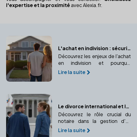
l'expertise et la proximité
avec Alexia.fr.
L'achat en indivision : sécuriser votre bien à deux avec un notaire
Découvrez les enjeux de l'achat
en indivision et pourquoi
consulter un notaire est
Lire la suite
indispensable pour protéger vos
droits.
Le divorce international et le rôle essentiel du notaire
Découvrez le rôle crucial du
notaire dans la gestion d'un
divorce international, de
Lire la suite
l'application des conventions