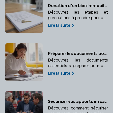
Donation d'un bien immobilier : Comment procéder ?
Découvrez les étapes et
précautions à prendre pour une
donation immobilière sécurisée.
Lire la suite
Comprenez le rôle crucial du
notaire dans ce processus.
Préparer les documents pour une adoption réussie
Découvrez les documents
essentiels à préparer pour une
adoption réussie et sécurisée
Lire la suite
juridiquement. Faites appel à un
notaire pour vous accompagner
dans cette démarche.
Sécuriser vos apports en capital : l'importance de faire appel à un notaire
Découvrez comment sécuriser