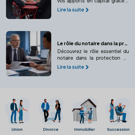
vos apports en capital grâce à
l'expertise d'un notaire.
Lire la suite
Apprenez à protéger vos biens
personnels et professionnels.
Le rôle du notaire dans la protection juridique
Découvrez le rôle essentiel du
notaire dans la protection de
vos droits et la sécurité de vos
Lire la suite
proches. Un expert pour
prévenir et gérer les imprévus
juridiques.
Union
Divorce
Immobilier
Succession