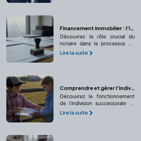
internationales au choix de la loi
applicable.
Financement immobilier : l'importance du notaire
Découvrez le rôle crucial du
notaire dans le processus de
financement immobilier, de
Lire la suite
l'authentification des actes de
prêt à la garantie des
transactions.
Comprendre et gérer l'indivision successorale avec l'aide d'un notaire
Découvrez le fonctionnement
de l'indivision successorale et
comment un notaire peut vous
Lire la suite
aider à gérer cette situation
complexe.