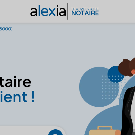
a
lex
ia
TROUVEZ VOTRE
NOTAIRE
(15000)
taire
ient !