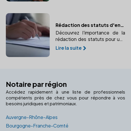
charges fiscales et faites des
choix adaptés.
Rédaction des statuts d'entreprise : les règles à respecter
Découvrez l'importance de la
rédaction des statuts pour une
entreprise et pourquoi faire
Lire la suite
appel à un notaire garantit leur
conformité.
Notaire par région
Accédez rapidement à une liste de professionnels
compétents près de chez vous pour répondre à vos
besoins juridiques et patrimoniaux.
Auvergne-Rhône-Alpes
Bourgogne-Franche-Comté