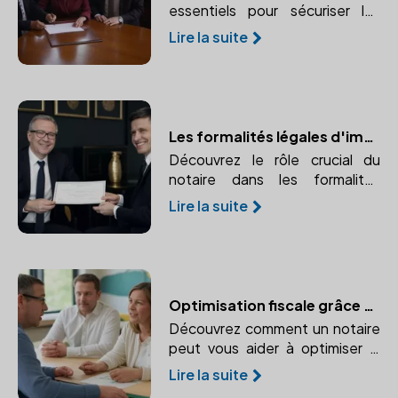
essentiels pour sécuriser les
opérations de votre entreprise
Lire la suite
et leur importance légale.
Les formalités légales d'immatriculation avec un notaire
Découvrez le rôle crucial du
notaire dans les formalités
d'immatriculation de votre
Lire la suite
entreprise. Apprenez comment
un notaire peut vous aider à
naviguer dans ce processus
complexe.
Optimisation fiscale grâce au notaire : conseils et stratégies pour votre entreprise
Découvrez comment un notaire
peut vous aider à optimiser la
fiscalité de votre entreprise dès
Lire la suite
sa création. Anticipez vos