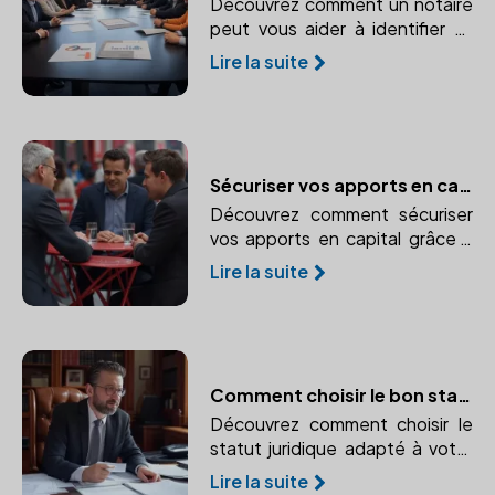
Découvrez comment un notaire
peut vous aider à identifier et
prévenir les risques liés à votre
Lire la suite
entreprise. Vision stratégique
pour une gestion pérenne.
Sécuriser vos apports en capital : l'importance de faire appel à un notaire
Découvrez comment sécuriser
vos apports en capital grâce à
l'expertise d'un notaire.
Lire la suite
Apprenez à protéger vos biens
personnels et professionnels.
Comment choisir le bon statut juridique pour votre entreprise avec l'aide d'un notaire
Découvrez comment choisir le
statut juridique adapté à votre
entreprise avec l'aide d'un
Lire la suite