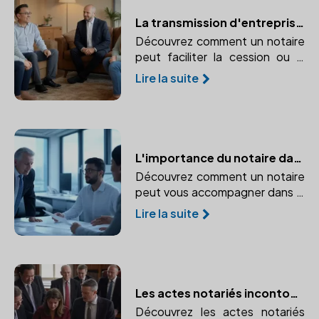
La transmission d'entreprise : un processus maîtrisé avec un notaire
Découvrez comment un notaire
peut faciliter la cession ou la
transmission de votre
Lire la suite
entreprise. Conseils sur les
aspects juridiques et fiscaux de
la transmission.
L'importance du notaire dans la création d'entreprise
Découvrez comment un notaire
peut vous accompagner dans la
création de votre entreprise, du
Lire la suite
choix du statut juridique à la
rédaction des statuts.
Les actes notariés incontournables pour les entreprises
Découvrez les actes notariés