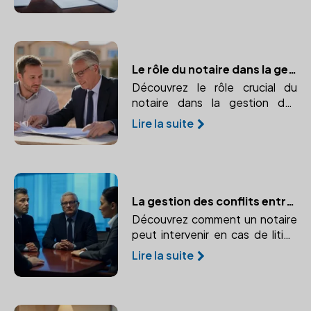
notaire.
Le rôle du notaire dans la gestion des biens immobiliers de l'entreprise
Découvrez le rôle crucial du
notaire dans la gestion des
biens immobiliers de votre
Lire la suite
entreprise, de la sécurisation
des transactions à l'optimisation
patrimoniale.
La gestion des conflits entre associés : le rôle du notaire
Découvrez comment un notaire
peut intervenir en cas de litige
entre associés et prévenir les
Lire la suite
conflits. Points clefs : Médiation
et rédaction de clauses
spécifiques dans les statuts.