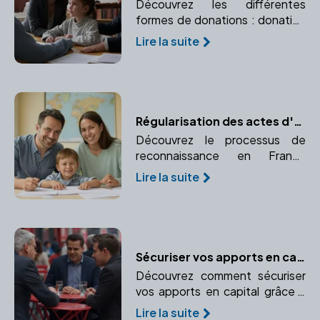
Découvrez les différentes
formes de donations : donation
simple, donation-partage, et
Lire la suite
donation avec réserve
d'usufruit. Apprenez à choisir
celle qui convient à vos besoins.
Régularisation des actes d'adoption à l'étranger : un guide pratique
Découvrez le processus de
reconnaissance en France
d'une adoption prononcée à
Lire la suite
l'étranger. Comprendre la
procédure d'enregistrement et
de validation juridique.
Sécuriser vos apports en capital : l'importance de faire appel à un notaire
Découvrez comment sécuriser
vos apports en capital grâce à
l'expertise d'un notaire.
Lire la suite