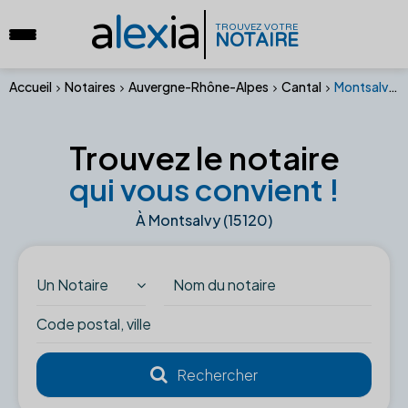
a
lex
ia
TROUVEZ VOTRE
NOTAIRE
Accueil
Notaires
Auvergne-Rhône-Alpes
Cantal
Montsalvy (15120)
Trouvez le notaire
qui vous convient !
À Montsalvy (15120)
Un Notaire