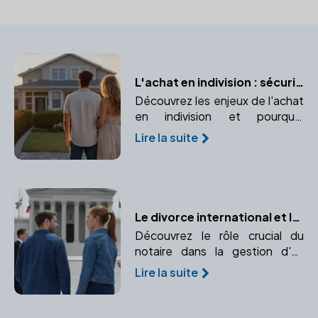
L'achat en indivision : sécuriser votre bien à deux avec un notaire
Découvrez les enjeux de l'achat
en indivision et pourquoi
consulter un notaire est
Lire la suite
indispensable pour protéger vos
droits.
Le divorce international et le rôle essentiel du notaire
Découvrez le rôle crucial du
notaire dans la gestion d'un
divorce international, de
Lire la suite
l'application des conventions
internationales au choix de la loi
applicable.