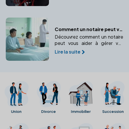
Apprenez à protéger vos biens
personnels et professionnels.
Comment un notaire peut vous aider en cas d'incapacité temporaire
Découvrez comment un notaire
peut vous aider à gérer vos
biens et vos intérêts en cas
Lire la suite
d'incapacité temporaire.
Union
Divorce
Immobilier
Succession