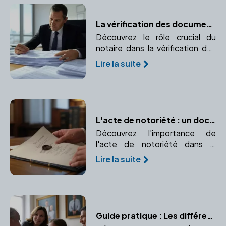
La vérification des documents immobiliers par le notaire
Découvrez le rôle crucial du
notaire dans la vérification des
documents immobiliers pour
Lire la suite
garantir la conformité et la
transparence de la transaction.
L'acte de notoriété : un document essentiel pour faire valoir vos droits d'héritier
Découvrez l'importance de
l'acte de notoriété dans la
succession et comment un
Lire la suite
notaire peut vous aider à
l'établir.
Guide pratique : Les différentes formes de donations