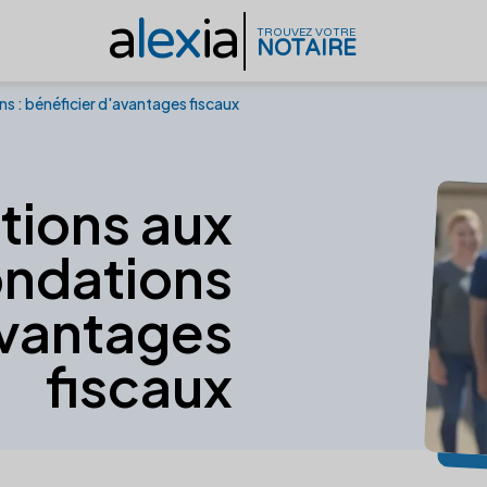
a
lex
ia
TROUVEZ VOTRE
NOTAIRE
s : bénéficier d'avantages fiscaux
tions aux
ondations
avantages
fiscaux