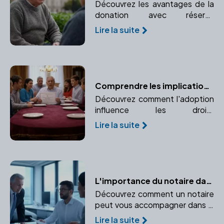
Découvrez les avantages de la
donation avec réserve
d'usufruit pour le donateur.
Lire la suite
Préservez l'usage ou les
revenus d'un bien donné.
Comprendre les implications de l'adoption sur la succession
Découvrez comment l'adoption
influence les droits
successoraux et pourquoi il est
Lire la suite
essentiel de consulter un
notaire pour naviguer dans ce
processus complexe.
L'importance du notaire dans la création d'entreprise
Découvrez comment un notaire
peut vous accompagner dans la
création de votre entreprise, du
Lire la suite