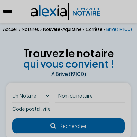
a
lex
ia
TROUVEZ VOTRE
NOTAIRE
Accueil
Notaires
Nouvelle-Aquitaine
Corrèze
Brive (19100)
Trouvez le notaire
qui vous convient !
À Brive (19100)
Un Notaire