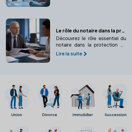
choix du statut juridique à la
rédaction des statuts.
Le rôle du notaire dans la protection juridique
Découvrez le rôle essentiel du
notaire dans la protection de
vos droits et la sécurité de vos
Lire la suite
proches. Un expert pour
prévenir et gérer les imprévus
juridiques.
Union
Divorce
Immobilier
Succession