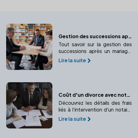
Gestion des successions après un mariage
Tout savoir sur la gestion des
successions après un mariage,
guidé par un notaire pour
Lire la suite
protéger vos droits.
Coût d'un divorce avec notaire : Décryptage
Découvrez les détails des frais
liés à l'intervention d'un notaire
en cas de divorce. Comprendre
Lire la suite
les honoraires, frais
d'enregistrement et partage
des biens.