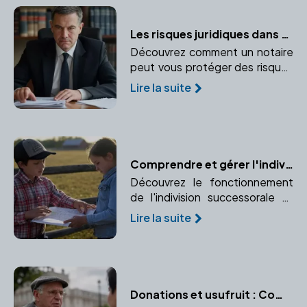
Les risques juridiques dans une transaction immobilière : Le rôle protecteur du notaire
Découvrez comment un notaire
peut vous protéger des risques
juridiques lors d'une transaction
Lire la suite
immobilière. Médiation et
prévention des conflits sont au
cœur de son rôle.
Comprendre et gérer l'indivision successorale avec l'aide d'un notaire
Découvrez le fonctionnement
de l'indivision successorale et
comment un notaire peut vous
Lire la suite
aider à gérer cette situation
complexe.
Donations et usufruit : Comment transmettre tout en conservant un droit d'usage ?