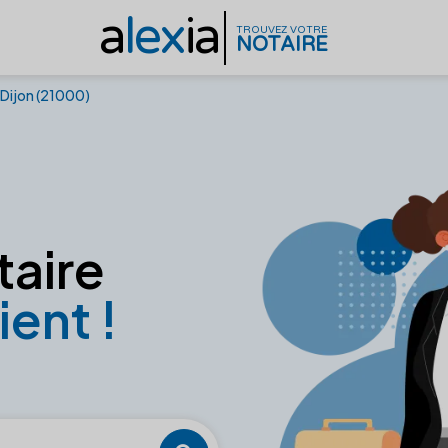
a
lex
ia
TROUVEZ VOTRE
NOTAIRE
Dijon (21000)
taire
ient !