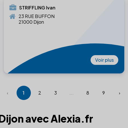
STRIFFLING Ivan
23 RUE BUFFON
21000 Dijon
Voir plus
‹
1
2
3
...
8
9
›
 Dijon avec Alexia.fr