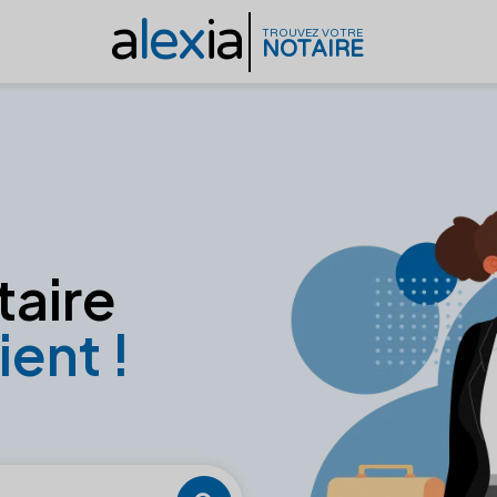
a
lex
ia
TROUVEZ VOTRE
NOTAIRE
taire
ient !