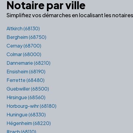
Notaire par ville
Simplifiez vos démarches en localisant les notair
Altkirch (68130)
Bergheim (68750)
Cernay (68700)
Colmar (68000)
Dannemarie (68210)
Ensisheim (68190)
Ferrette (68480)
Guebwiller (68500)
Hirsingue (68560)
Horbourg-wihr (68180)
Huningue (68330)
Hégenheim (68220)
Illzach (68110)