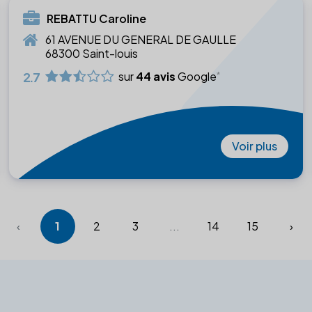
REBATTU Caroline
61 AVENUE DU GENERAL DE GAULLE
68300 Saint-louis
2.7
sur
44 avis
Google
Voir plus
‹
1
2
3
...
14
15
›