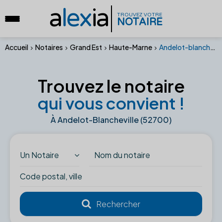
a
lex
ia
TROUVEZ VOTRE
NOTAIRE
Accueil
Notaires
Grand Est
Haute-Marne
Andelot-blancheville (52700)
Trouvez le notaire
qui vous convient !
À Andelot-Blancheville (52700)
Un Notaire