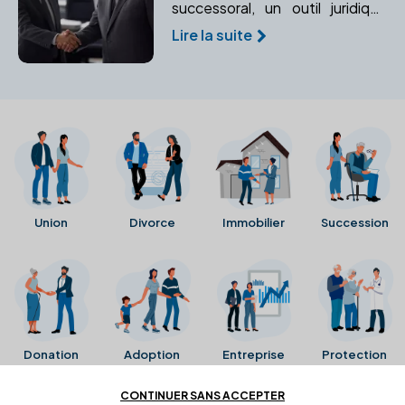
successoral, un outil juridique
permettant d'organiser et de
Lire la suite
sécuriser des accords entre
héritiers. Apprenez comment il
peut vous aider à gérer votre
patrimoine.
Union
Divorce
Immobilier
Succession
Donation
Adoption
Entreprise
Protection
CONTINUER SANS ACCEPTER