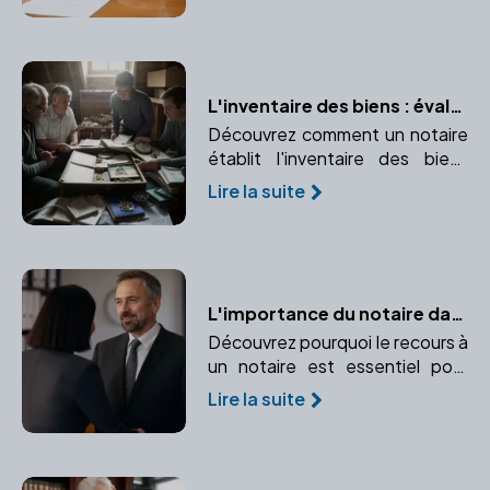
L'inventaire des biens : évaluer le patrimoine du défunt
Découvrez comment un notaire
établit l'inventaire des biens
pour une succession et
Lire la suite
pourquoi un inventaire précis
est crucial pour une répartition
équitable du patrimoine.
L'importance du notaire dans une donation : conseils et sécurité
Découvrez pourquoi le recours à
un notaire est essentiel pour
sécuriser et optimiser une
Lire la suite
donation. Apprenez-en plus sur
l'accompagnement juridique et
l'enregistrement des actes.