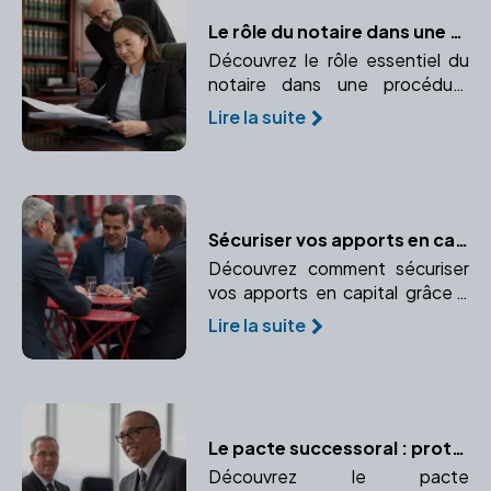
Le rôle du notaire dans une procédure d'adoption
Découvrez le rôle essentiel du
notaire dans une procédure
d'adoption, de la rédaction des
Lire la suite
documents à leur validation.
Sécuriser vos apports en capital : l'importance de faire appel à un notaire
Découvrez comment sécuriser
vos apports en capital grâce à
l'expertise d'un notaire.
Lire la suite
Apprenez à protéger vos biens
personnels et professionnels.
Le pacte successoral : protéger un proche ou garantir un accord
Découvrez le pacte