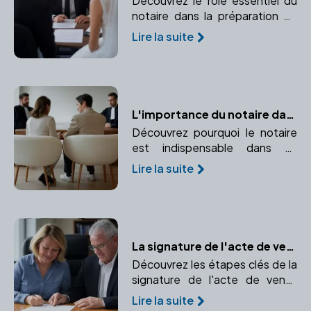
Découvrez le rôle essentiel du
notaire dans la préparation de
votre contrat de mariage.
Lire la suite
L'importance du notaire dans un divorce par consentement mutuel
Découvrez pourquoi le notaire
est indispensable dans un
divorce par consentement
Lire la suite
mutuel et comment il garantit la
légalité et l'équité de la
convention.
La signature de l'acte de vente définitif : Transfert de propriété en toute sécurité
Découvrez les étapes clés de la
signature de l'acte de vente
définitif et l'importance d'un
Lire la suite
notaire dans ce processus.