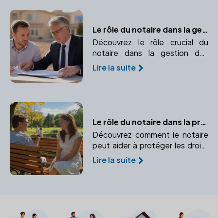
adoption réussie.
Le rôle du notaire dans la gestion des biens immobiliers de l'entreprise
Découvrez le rôle crucial du
notaire dans la gestion des
biens immobiliers de votre
Lire la suite
entreprise, de la sécurisation
des transactions à l'optimisation
patrimoniale.
Le rôle du notaire dans la protection des mineurs
Découvrez comment le notaire
peut aider à protéger les droits
et intérêts des mineurs en cas
Lire la suite
de décès ou d'incapacité des
parents.