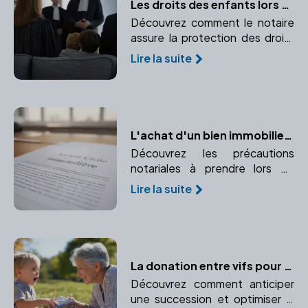
Les droits des enfants lors d'un divorce : Comment le notaire assure leur protection
Découvrez comment le notaire
assure la protection des droits
des enfants lors d'un divorce.
Lire la suite
Pension alimentaire, garde
partagée, droit de visite, tout
est expliqué.
L'achat d'un bien immobilier à plusieurs : les précautions notariales à prendre
Découvrez les précautions
notariales à prendre lors de
l'achat d'un bien immobilier à
Lire la suite
plusieurs. Conseils pour un
achat en indivision ou en SCI.
La donation entre vifs pour optimiser la transmission de patrimoine
Découvrez comment anticiper
une succession et optimiser la