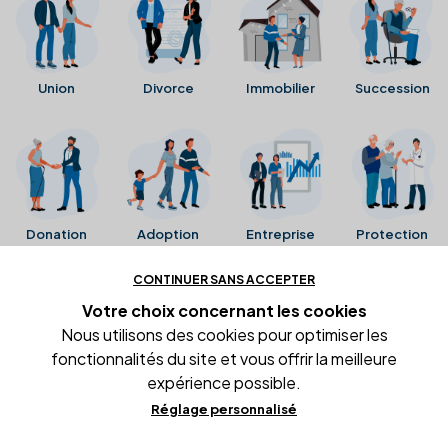
Union
Divorce
Immobilier
Succession
Donation
Adoption
Entreprise
Protection
CONTINUER SANS ACCEPTER
Ces avis proviennent directement de la fiche Google
Votre choix concernant
les cookies
Business de l'office notarial. Ils n'ont ni été collectés ni
Nous utilisons des cookies pour optimiser les
été vérifiés par Alexia.fr.
fonctionnalités du site et vous offrir la meilleure
expérience possible.
Réglage personnalisé
Conditions générales d'utilisation
Mentions légales