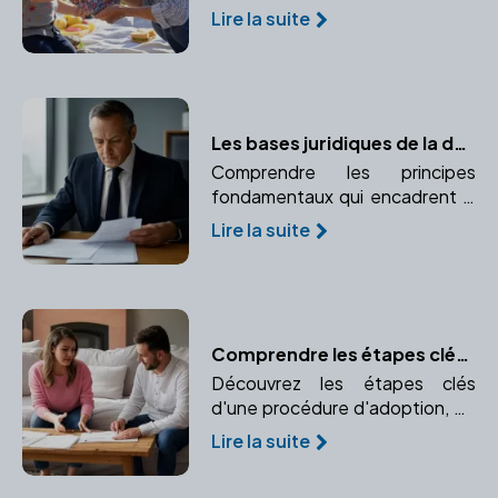
transmission de votre
Lire la suite
patrimoine grâce à la donation
entre vifs. Un moyen efficace
de réduire les droits de
succession tout en aidant vos
proches.
Les bases juridiques de la donation
Comprendre les principes
fondamentaux qui encadrent la
donation selon le droit français.
Lire la suite
Comprendre les étapes clés d'une procédure d'adoption
Découvrez les étapes clés
d'une procédure d'adoption, de
la demande initiale à la décision
Lire la suite
finale. Comprendre les
formalités nécessaires pour une