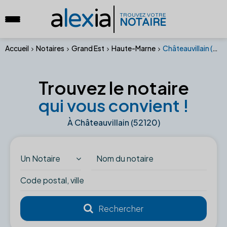
a
lex
ia
TROUVEZ VOTRE
NOTAIRE
Accueil
Notaires
Grand Est
Haute-Marne
Châteauvillain (52120)
Trouvez le notaire
qui vous convient !
À Châteauvillain (52120)
Un Notaire