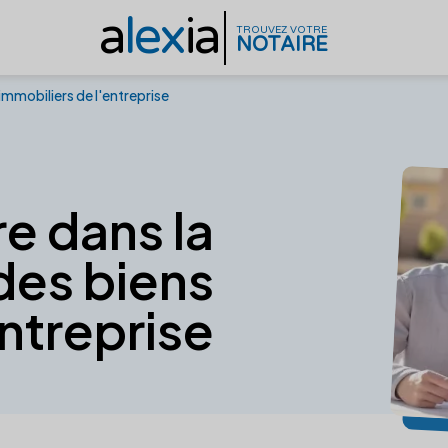
a
lex
ia
TROUVEZ VOTRE
NOTAIRE
 immobiliers de l'entreprise
re dans la
des biens
entreprise