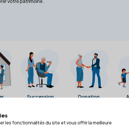
rer votre patrimoine.
er
Succession
Donation
A
ies
a fiche Google Business de l'office notarial. Ils n'ont ni été c
 les fonctionnalités du site et vous offrir la meilleure