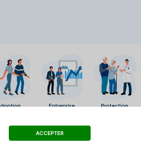
doption
Entreprise
Protection
ollectés ni été vérifiés par Alexia.fr.
ACCEPTER