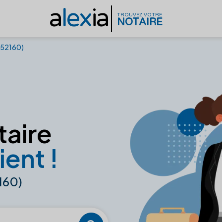
a
lex
ia
TROUVEZ VOTRE
NOTAIRE
(52160)
taire
ient !
160)