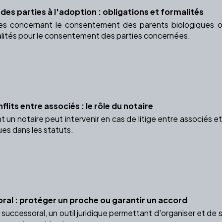
es parties à l'adoption : obligations et formalités
es concernant le consentement des parents biologiques o
alités pour le consentement des parties concernées.
flits entre associés : le rôle du notaire
 notaire peut intervenir en cas de litige entre associés et p
ues dans les statuts.
ral : protéger un proche ou garantir un accord
successoral, un outil juridique permettant d'organiser et de 