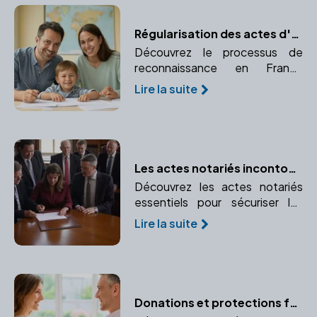
stratégie de fractionnement.
Régularisation des actes d'adoption à l'étranger : un guide pratique
Découvrez le processus de
reconnaissance en France
d'une adoption prononcée à
Lire la suite
l'étranger. Comprendre la
procédure d'enregistrement et
de validation juridique.
Les actes notariés incontournables pour les entreprises
Découvrez les actes notariés
essentiels pour sécuriser les
opérations de votre entreprise
Lire la suite
et leur importance légale.
Donations et protections familiales : les conseils du notaire