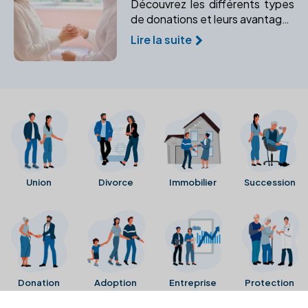
Découvrez les différents types
de donations et leurs avantages
pour protéger votre famille. Un
Lire la suite
notaire peut vous aider à
sécuriser l'avenir de vos
bénéficiaires.
Union
Divorce
Immobilier
Succession
Donation
Adoption
Entreprise
Protection