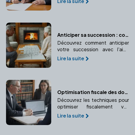
Lire la suite
notaire dans ce processus.
Anticiper sa succession : conseils pratiques avec un notaire
Découvrez comment anticiper
votre succession avec l'aide
d'un notaire. Protégez vos
Lire la suite
proches et réduisez les coûts
grâce à une planification
efficace.
Optimisation fiscale des donations : Réduire les droits grâce à une planification anticipée
Découvrez les techniques pour
optimiser fiscalement vos
donations. Apprenez à planifier
Lire la suite
en avance pour réduire les droits
de donation grâce à des
plafonds d'abattement et une