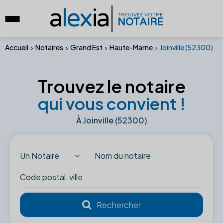
a
lex
ia
TROUVEZ VOTRE
NOTAIRE
Accueil
Notaires
Grand Est
Haute-Marne
Joinville (52300)
Trouvez le notaire
qui vous convient !
À Joinville (52300)
Un Notaire