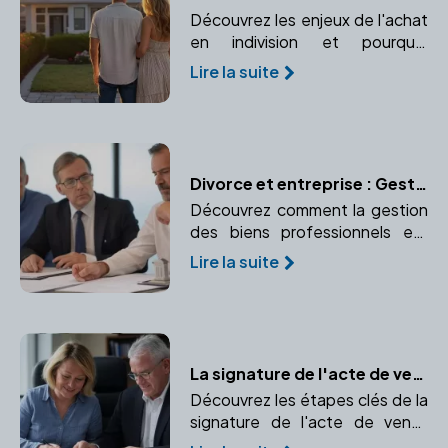
Découvrez les enjeux de l'achat
en indivision et pourquoi
consulter un notaire est
Lire la suite
indispensable pour protéger vos
droits.
Divorce et entreprise : Gestion des biens professionnels
Découvrez comment la gestion
des biens professionnels est
effectuée lors d'un divorce.
Lire la suite
Comprendre la propriété d'une
entreprise, l'évaluation des
parts sociales, le partage ou
l'indemnisation.
La signature de l'acte de vente définitif : Transfert de propriété en toute sécurité
Découvrez les étapes clés de la
signature de l'acte de vente
définitif et l'importance d'un