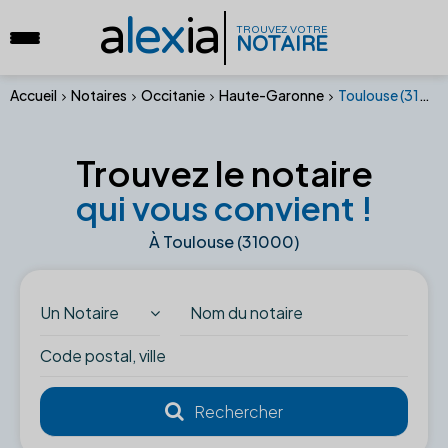
a
lex
ia
TROUVEZ VOTRE
NOTAIRE
Accueil
Notaires
Occitanie
Haute-Garonne
Toulouse (31000)
Trouvez le notaire
qui vous convient !
À Toulouse (31000)
Un Notaire