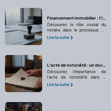
des biens.
Financement immobilier : l'importance du notaire
Découvrez le rôle crucial du
notaire dans le processus de
financement immobilier, de
Lire la suite
l'authentification des actes de
prêt à la garantie des
transactions.
L'acte de notoriété : un document essentiel pour faire valoir vos droits d'héritier
Découvrez l'importance de
l'acte de notoriété dans la
succession et comment un
Lire la suite
notaire peut vous aider à
l'établir.