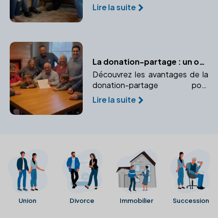
transmission de votre
Lire la suite
entreprise. Conseils sur les
aspects juridiques et fiscaux de
la transmission.
La donation-partage : un outil efficace pour prévenir les conflits successoraux
Découvrez les avantages de la
donation-partage pour
organiser une répartition
Lire la suite
équitable des biens et éviter les
conflits successoraux futurs.
Union
Divorce
Immobilier
Succession