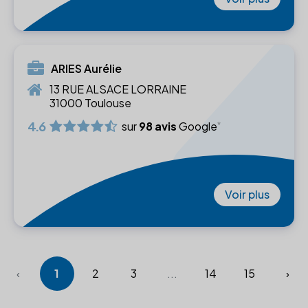
ARIES Aurélie
13 RUE ALSACE LORRAINE
31000 Toulouse
4.6
sur
98 avis
Google
Voir plus
‹
1
2
3
...
14
15
›