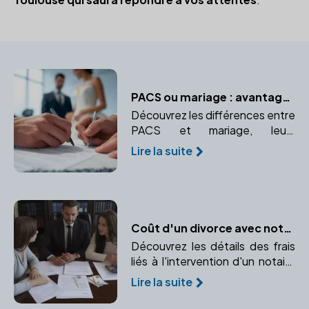
PACS ou mariage : avantages et inconvénients
Découvrez les différences entre
PACS et mariage, leurs
avantages et inconvénients, et
Lire la suite
pourquoi consulter un notaire
est essentiel.
Coût d'un divorce avec notaire : Décryptage
Découvrez les détails des frais
liés à l'intervention d'un notaire
en cas de divorce. Comprendre
Lire la suite
les honoraires, frais
d'enregistrement et partage