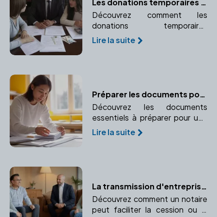
Les donations temporaires d'usufruit : un outil d'optimisation fiscale
Découvrez comment les
donations temporaires
d'usufruit peuvent vous aider à
Lire la suite
optimiser votre fiscalité et
favoriser un proche
temporairement.
Préparer les documents pour une adoption réussie
Découvrez les documents
essentiels à préparer pour une
adoption réussie et sécurisée
Lire la suite
juridiquement. Faites appel à un
notaire pour vous accompagner
dans cette démarche.
La transmission d'entreprise : un processus maîtrisé avec un notaire
Découvrez comment un notaire
peut faciliter la cession ou la