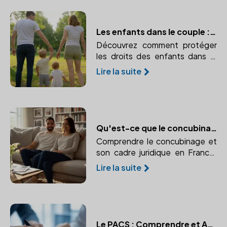
Les enfants dans le couple : protéger leurs intérêts avec un notaire
Découvrez comment protéger
les droits des enfants dans le
couple avec l'aide d'un notaire.
Lire la suite
Anticipez et organisez leur
avenir juridique.
Qu'est-ce que le concubinage ?
Comprendre le concubinage et
son cadre juridique en France.
Faites appel à un notaire pour
Lire la suite
sécuriser votre situation.
Le PACS : Comprendre et Agir avec l'Aide d'un Notaire