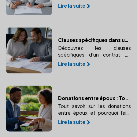
comprendre les implications
Lire la suite
juridiques avec l'aide d'un
notaire.
Clauses spécifiques dans un contrat de mariage
Découvrez les clauses
spécifiques d'un contrat de
mariage et pourquoi faire appel
Lire la suite
à un notaire est indispensable.
Donations entre époux : Tout ce qu’il faut savoir
Tout savoir sur les donations
entre époux et pourquoi faire
appel à un notaire est essentiel.
Lire la suite