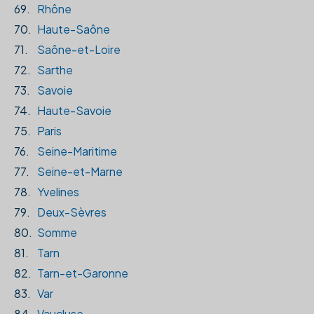
69.
Rhône
70.
Haute-Saône
71.
Saône-et-Loire
72.
Sarthe
73.
Savoie
74.
Haute-Savoie
75.
Paris
76.
Seine-Maritime
77.
Seine-et-Marne
78.
Yvelines
79.
Deux-Sèvres
80.
Somme
81.
Tarn
82.
Tarn-et-Garonne
83.
Var
84.
Vaucluse