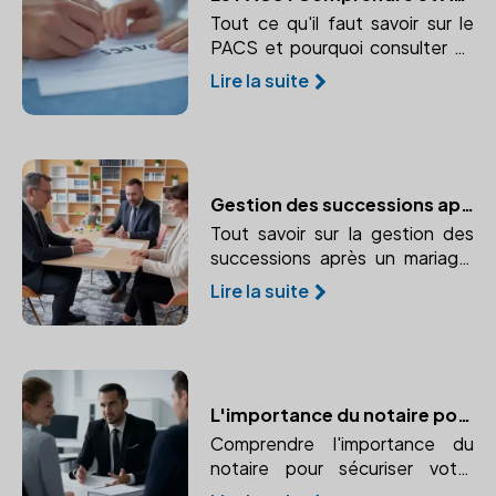
Tout ce qu'il faut savoir sur le
PACS et pourquoi consulter un
notaire est essentiel.
Lire la suite
Gestion des successions après un mariage
Tout savoir sur la gestion des
successions après un mariage,
guidé par un notaire pour
Lire la suite
protéger vos droits.
L'importance du notaire pour sécuriser votre mariage
Comprendre l'importance du
notaire pour sécuriser votre
mariage et protéger vos