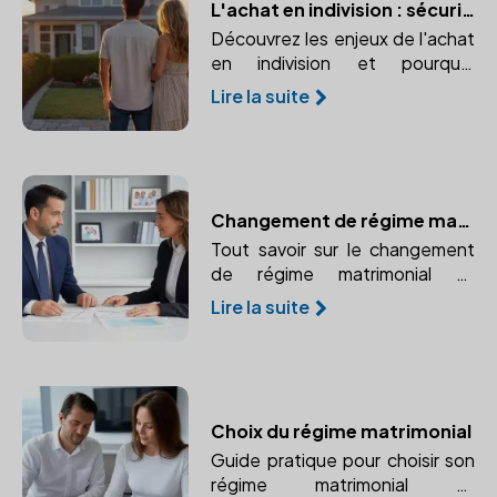
L'achat en indivision : sécuriser votre bien à deux avec un notaire
Découvrez les enjeux de l'achat
en indivision et pourquoi
consulter un notaire est
Lire la suite
indispensable pour protéger vos
droits.
Changement de régime matrimonial
Tout savoir sur le changement
de régime matrimonial et
pourquoi consulter un notaire
Lire la suite
pour cette démarche
importante.
Choix du régime matrimonial
Guide pratique pour choisir son
régime matrimonial et