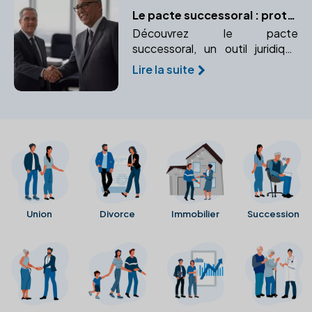
Le pacte successoral : protéger un proche ou garantir un accord
Découvrez le pacte
successoral, un outil juridique
permettant d'organiser et de
Lire la suite
sécuriser des accords entre
héritiers. Apprenez comment il
peut vous aider à gérer votre
patrimoine.
Union
Divorce
Immobilier
Succession