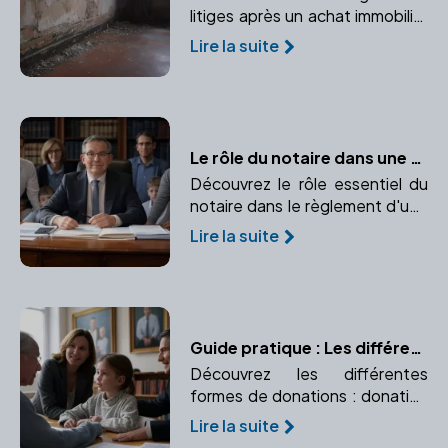
litiges après un achat immobilier
et le rôle crucial du notaire dans
Lire la suite
la résolution de ces conflits.
Le rôle du notaire dans une succession
Découvrez le rôle essentiel du
notaire dans le règlement d'une
succession et pourquoi son
Lire la suite
intervention est indispensable
pour la sécurité juridique et la
bonne répartition du patrimoine.
Guide pratique : Les différentes formes de donations
Découvrez les différentes
formes de donations : donation
simple, donation-partage, et
Lire la suite
donation avec réserve