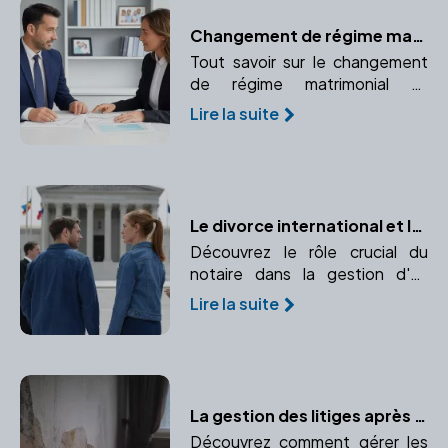
Changement de régime matrimonial
Tout savoir sur le changement
de régime matrimonial et
pourquoi consulter un notaire
Lire la suite
pour cette démarche
importante.
Le divorce international et le rôle essentiel du notaire
Découvrez le rôle crucial du
notaire dans la gestion d'un
divorce international, de
Lire la suite
l'application des conventions
internationales au choix de la loi
applicable.
La gestion des litiges après l'achat immobilier : le rôle du notaire
Découvrez comment gérer les