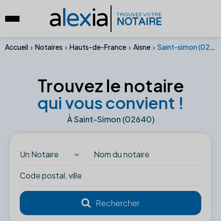
a
lex
ia
TROUVEZ VOTRE
NOTAIRE
Accueil
Notaires
Hauts-de-France
Aisne
Saint-simon (02640)
Trouvez le notaire
qui vous convient !
À Saint-Simon (02640)
Un Notaire