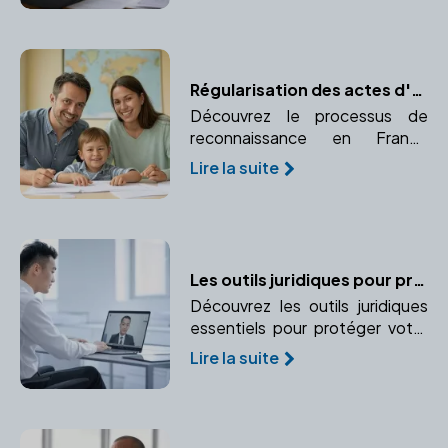
d'usufruit. Apprenez à choisir
celle qui convient à vos besoins.
Régularisation des actes d'adoption à l'étranger : un guide pratique
Découvrez le processus de
reconnaissance en France
d'une adoption prononcée à
Lire la suite
l'étranger. Comprendre la
procédure d'enregistrement et
de validation juridique.
Les outils juridiques pour protéger l'entreprise et ses dirigeants
Découvrez les outils juridiques
essentiels pour protéger votre
entreprise et vos
Lire la suite
responsabilités en tant que
dirigeant. Apprenez à mettre en
place des garanties et
protections adaptées.