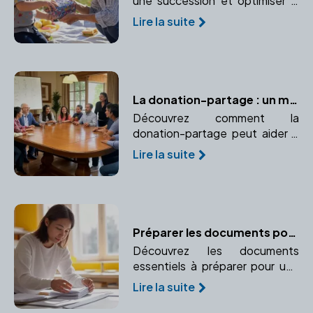
une succession et optimiser la
transmission de votre
Lire la suite
patrimoine grâce à la donation
entre vifs. Un moyen efficace
de réduire les droits de
succession tout en aidant vos
proches.
La donation-partage : un moyen efficace d'éviter les conflits familiaux
Découvrez comment la
donation-partage peut aider à
assurer une transmission
Lire la suite
équitable du patrimoine et
prévenir les conflits familiaux.
Préparer les documents pour une adoption réussie
Découvrez les documents
essentiels à préparer pour une
adoption réussie et sécurisée
Lire la suite
juridiquement. Faites appel à un
notaire pour vous accompagner