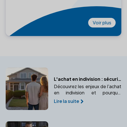
Voir plus
L'achat en indivision : sécuriser votre bien à deux avec un notaire
Découvrez les enjeux de l'achat
en indivision et pourquoi
consulter un notaire est
Lire la suite
indispensable pour protéger vos
droits.