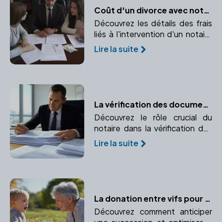
Coût d'un divorce avec notaire : Décryptage
Découvrez les détails des frais
liés à l'intervention d'un notaire
en cas de divorce. Comprendre
Lire la suite
les honoraires, frais
d'enregistrement et partage
des biens.
La vérification des documents immobiliers par le notaire
Découvrez le rôle crucial du
notaire dans la vérification des
documents immobiliers pour
Lire la suite
garantir la conformité et la
transparence de la transaction.
La donation entre vifs pour optimiser la transmission de patrimoine
Découvrez comment anticiper