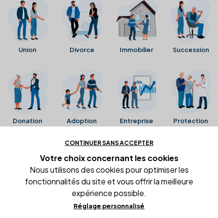
Union
Divorce
Immobilier
Succession
Donation
Adoption
Entreprise
Protection
CONTINUER SANS ACCEPTER
Ces avis proviennent directement de la fiche Google
Votre choix concernant
les cookies
Business de l'office notarial. Ils n'ont ni été collectés ni
Nous utilisons des cookies pour optimiser les
été vérifiés par Alexia.fr.
fonctionnalités du site et vous offrir la meilleure
expérience possible.
Réglage personnalisé
Conditions générales d'utilisation