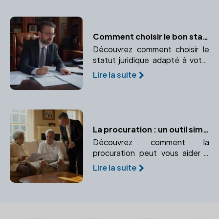
dans cette démarche.
Comment choisir le bon statut juridique pour votre entreprise avec l'aide d'un notaire
Découvrez comment choisir le
statut juridique adapté à votre
entreprise avec l'aide d'un
Lire la suite
notaire.
La procuration : un outil simple pour protéger vos intérêts
Découvrez comment la
procuration peut vous aider à
gérer vos affaires en cas
Lire la suite
d'incapacité. Apprenez-en plus
sur les différents types de
procurations et leur utilité.