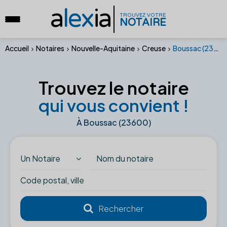
a
lex
ia
TROUVEZ VOTRE
NOTAIRE
Accueil
Notaires
Nouvelle-Aquitaine
Creuse
Boussac (23600)
Trouvez le notaire
qui vous convient !
À Boussac (23600)
Un Notaire