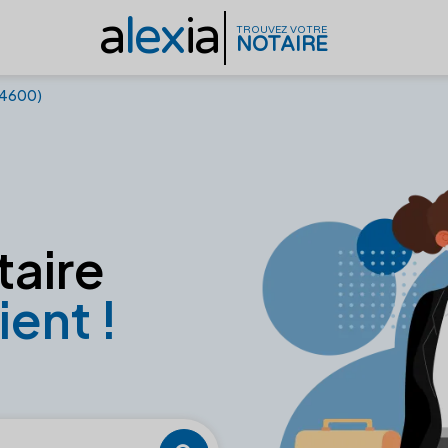
a
lex
ia
TROUVEZ VOTRE
NOTAIRE
24600)
taire
ient !