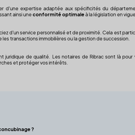
ier d'une expertise adaptée aux spécificités du départem
issant ainsi une
conformité optimale
à la législation en vigue
éficiez d'un service personnalisé et de proximité. Cela est par
les transactions immobilières ou la gestion de succession.
ridique de qualité. Les notaires de Ribrac sont là pour v
rches et protéger vos intérêts.
 concubinage ?