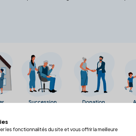
er
Succession
Donation
A
ies
a fiche Google Business de l'office notarial. Ils n'ont ni été c
 les fonctionnalités du site et vous offrir la meilleure