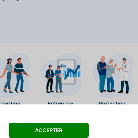
doption
Entreprise
Protection
ollectés ni été vérifiés par Alexia.fr.
ACCEPTER