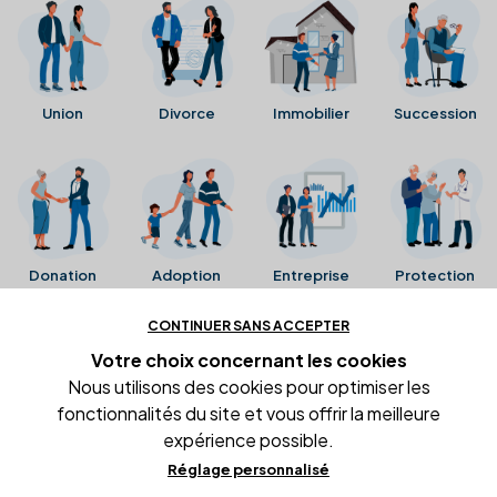
Union
Divorce
Immobilier
Succession
Donation
Adoption
Entreprise
Protection
CONTINUER SANS ACCEPTER
Ces avis proviennent directement de la fiche Google
Votre choix concernant
les cookies
Business de l'office notarial. Ils n'ont ni été collectés ni
Nous utilisons des cookies pour optimiser les
été vérifiés par Alexia.fr.
fonctionnalités du site et vous offrir la meilleure
expérience possible.
Réglage personnalisé
Conditions générales d'utilisation