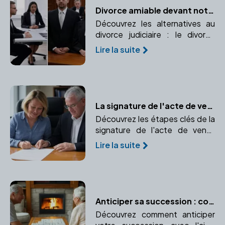
Divorce amiable devant notaire ou procédure judiciaire : quelles différences ?
Découvrez les alternatives au
divorce judiciaire : le divorce
amiable devant notaire et la
Lire la suite
procédure judiciaire. Comparez
leurs avantages, inconvénients,
rapidité, coûts et implications.
La signature de l'acte de vente définitif : Transfert de propriété en toute sécurité
Découvrez les étapes clés de la
signature de l'acte de vente
définitif et l'importance d'un
Lire la suite
notaire dans ce processus.
Anticiper sa succession : conseils pratiques avec un notaire
Découvrez comment anticiper