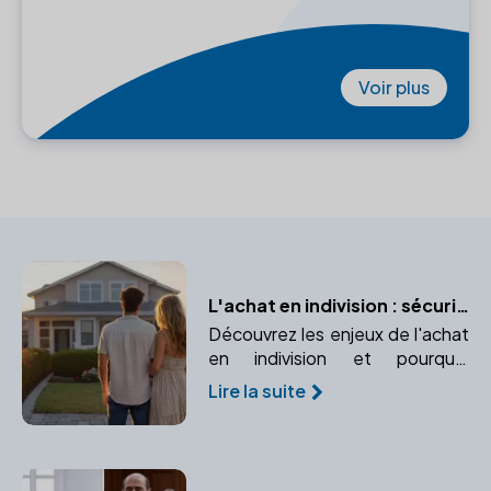
Voir plus
L'achat en indivision : sécuriser votre bien à deux avec un notaire
Découvrez les enjeux de l'achat
en indivision et pourquoi
consulter un notaire est
Lire la suite
indispensable pour protéger vos
droits.