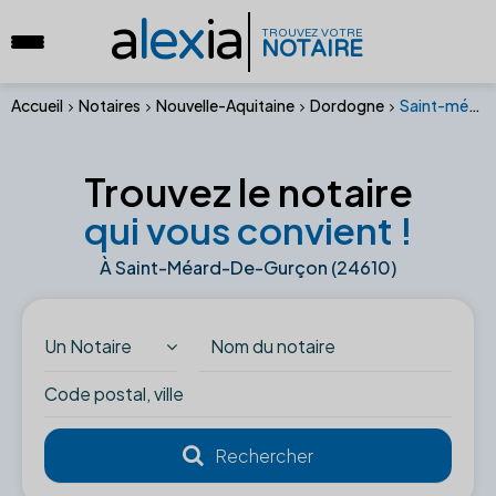
a
lex
ia
TROUVEZ VOTRE
NOTAIRE
Accueil
Notaires
Nouvelle-Aquitaine
Dordogne
Saint-méard-de-gurçon (24610)
Trouvez le notaire
qui vous convient !
À Saint-Méard-De-Gurçon (24610)
Un Notaire