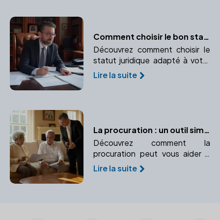
processus complexe.
Comment choisir le bon statut juridique pour votre entreprise avec l'aide d'un notaire
Découvrez comment choisir le
statut juridique adapté à votre
entreprise avec l'aide d'un
Lire la suite
notaire.
La procuration : un outil simple pour protéger vos intérêts
Découvrez comment la
procuration peut vous aider à
gérer vos affaires en cas
Lire la suite
d'incapacité. Apprenez-en plus
sur les différents types de
procurations et leur utilité.