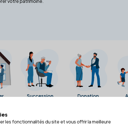
rer votre patrimoine.
er
Succession
Donation
A
ies
a fiche Google Business de l'office notarial. Ils n'ont ni été c
 les fonctionnalités du site et vous offrir la meilleure