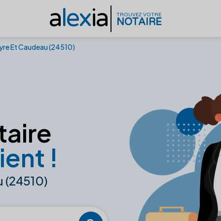
a
lex
ia
TROUVEZ VOTRE
NOTAIRE
uyre Et Caudeau (24510)
taire
ient !
u (24510)