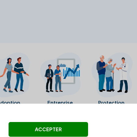
doption
Entreprise
Protection
ollectés ni été vérifiés par Alexia.fr.
ACCEPTER