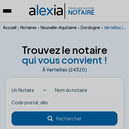
a
lex
ia
TROUVEZ VOTRE
NOTAIRE
Accueil
Notaires
Nouvelle-Aquitaine
Dordogne
Verteillac (24320)
Trouvez le notaire
qui vous convient !
À Verteillac (24320)
Un Notaire