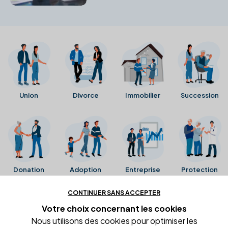
prévenir et gérer les imprévus
juridiques.
Union
Divorce
Immobilier
Succession
Donation
Adoption
Entreprise
Protection
CONTINUER SANS ACCEPTER
Ces avis proviennent directement de la fiche Google
Votre choix concernant
les cookies
Business de l'office notarial. Ils n'ont ni été collectés ni
Nous utilisons des cookies pour optimiser les