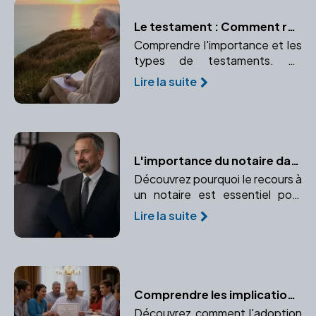
Le testament : Comment rédiger ses dernières volontés avec l'aide d'un notaire
Comprendre l'importance et les
types de testaments. Un
testament bien rédigé garantit
Lire la suite
le respect de vos volontés
après votre décès.
L'importance du notaire dans une donation : conseils et sécurité
Découvrez pourquoi le recours à
un notaire est essentiel pour
sécuriser et optimiser une
Lire la suite
donation. Apprenez-en plus sur
l'accompagnement juridique et
l'enregistrement des actes.
Comprendre les implications de l'adoption sur la succession
Découvrez comment l'adoption