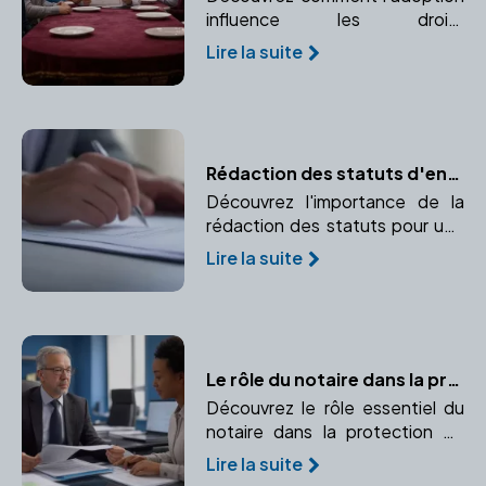
influence les droits
successoraux et pourquoi il est
Lire la suite
essentiel de consulter un
notaire pour naviguer dans ce
processus complexe.
Rédaction des statuts d'entreprise : les règles à respecter
Découvrez l'importance de la
rédaction des statuts pour une
entreprise et pourquoi faire
Lire la suite
appel à un notaire garantit leur
conformité.
Le rôle du notaire dans la protection juridique
Découvrez le rôle essentiel du
notaire dans la protection de
vos droits et la sécurité de vos
Lire la suite
proches. Un expert pour