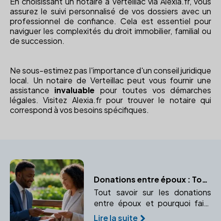
En choisissant un notaire à Verteillac via Alexia.fr, vous
assurez le suivi personnalisé de vos dossiers avec un
professionnel de confiance. Cela est essentiel pour
naviguer les complexités du droit immobilier, familial ou
de succession.
Ne sous-estimez pas l'importance d'un conseil juridique
local. Un notaire de Verteillac peut vous fournir une
assistance
invaluable
pour toutes vos démarches
légales. Visitez Alexia.fr pour trouver le notaire qui
correspond à vos besoins spécifiques.
Donations entre époux : Tout ce qu’il faut savoir
Tout savoir sur les donations
entre époux et pourquoi faire
appel à un notaire est essentiel.
Lire la suite