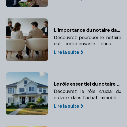
L'importance du notaire dans un divorce par consentement mutuel
Découvrez pourquoi le notaire
est indispensable dans un
divorce par consentement
Lire la suite
mutuel et comment il garantit la
légalité et l'équité de la
convention.
Le rôle essentiel du notaire dans l'achat immobilier
Découvrez le rôle crucial du
notaire dans l'achat immobilier,
de la validation juridique à la
Lire la suite
sécurisation de la transaction.