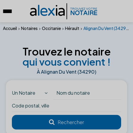
a
lex
ia
TROUVEZ VOTRE
NOTAIRE
Accueil
Notaires
Occitanie
Hérault
Alignan Du Vent (34290)
Trouvez le notaire
qui vous convient !
À Alignan Du Vent (34290)
Un Notaire