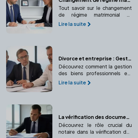
Tout savoir sur le changement
de régime matrimonial et
pourquoi consulter un notaire
Lire la suite
pour cette démarche
importante.
Divorce et entreprise : Gestion des biens professionnels
Découvrez comment la gestion
des biens professionnels est
effectuée lors d'un divorce.
Lire la suite
Comprendre la propriété d'une
entreprise, l'évaluation des
parts sociales, le partage ou
l'indemnisation.
La vérification des documents immobiliers par le notaire
Découvrez le rôle crucial du
notaire dans la vérification des