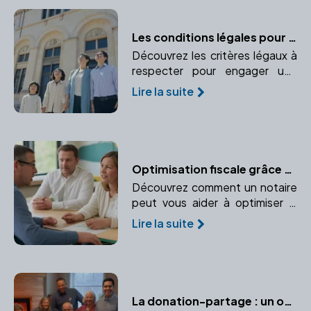
Les conditions légales pour adopter en France
Découvrez les critères légaux à
respecter pour engager une
procédure d'adoption en
Lire la suite
France. Informez-vous sur l'âge,
le statut marital et autres
critères exigés par la loi.
Optimisation fiscale grâce au notaire : conseils et stratégies pour votre entreprise
Découvrez comment un notaire
peut vous aider à optimiser la
fiscalité de votre entreprise dès
Lire la suite
sa création. Anticipez vos
charges fiscales et faites des
choix adaptés.
La donation-partage : un outil efficace pour prévenir les conflits successoraux