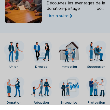
Découvrez les avantages de la
donation-partage pour
organiser une répartition
Lire la suite
équitable des biens et éviter les
conflits successoraux futurs.
Union
Divorce
Immobilier
Succession
Donation
Adoption
Entreprise
Protection