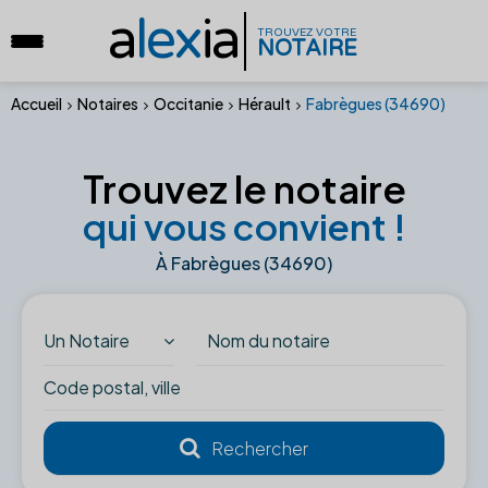
a
lex
ia
TROUVEZ VOTRE
NOTAIRE
Accueil
Notaires
Occitanie
Hérault
Fabrègues (34690)
Trouvez le notaire
qui vous convient !
À Fabrègues (34690)
Un Notaire