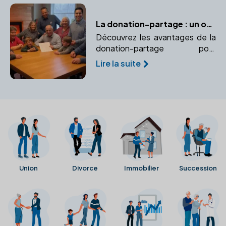
La donation-partage : un outil efficace pour prévenir les conflits successoraux
Découvrez les avantages de la
donation-partage pour
organiser une répartition
Lire la suite
équitable des biens et éviter les
conflits successoraux futurs.
Union
Divorce
Immobilier
Succession