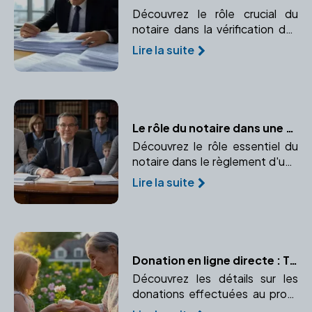
Découvrez le rôle crucial du
notaire dans la vérification des
documents immobiliers pour
Lire la suite
garantir la conformité et la
transparence de la transaction.
Le rôle du notaire dans une succession
Découvrez le rôle essentiel du
notaire dans le règlement d'une
succession et pourquoi son
Lire la suite
intervention est indispensable
pour la sécurité juridique et la
bonne répartition du patrimoine.
Donation en ligne directe : Tout ce que vous devez savoir
Découvrez les détails sur les
donations effectuées au profit
des descendants, avec leurs