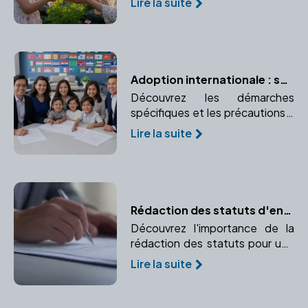
Lire la suite
implications fiscales. Apprenez
les avantages et abattements
pour la ligne directe.
Adoption internationale : spécificités et précautions
Découvrez les démarches
spécifiques et les précautions à
prendre pour une adoption à
Lire la suite
l'étranger. Comprendre le rôle
crucial du notaire dans une
adoption internationale.
Rédaction des statuts d'entreprise : les règles à respecter
Découvrez l'importance de la
rédaction des statuts pour une
entreprise et pourquoi faire
Lire la suite
appel à un notaire garantit leur
conformité.