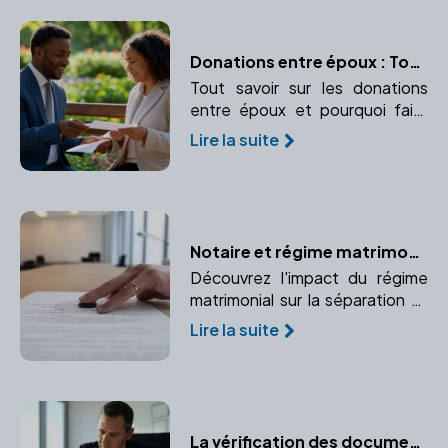
Donations entre époux : Tout ce qu’il faut savoir
Tout savoir sur les donations
entre époux et pourquoi faire
appel à un notaire est essentiel.
Lire la suite
Notaire et régime matrimonial : Quelles conséquences lors d'un divorce ?
Découvrez l'impact du régime
matrimonial sur la séparation et
comment un notaire peut vous
Lire la suite
accompagner dans cette
étape.
La vérification des documents immobiliers par le notaire