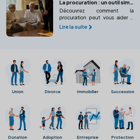
La procuration : un outil simple pour protéger vos intérêts
Découvrez comment la
procuration peut vous aider à
gérer vos affaires en cas
Lire la suite
d'incapacité. Apprenez-en plus
sur les différents types de
procurations et leur utilité.
Union
Divorce
Immobilier
Succession
Donation
Adoption
Entreprise
Protection