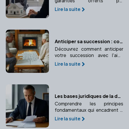
garanties offerts par
l'intervention d'un notaire dans
Lire la suite
votre projet immobilier.
Confiance et expertise juridique
au rendez-vous.
Anticiper sa succession : conseils pratiques avec un notaire
Découvrez comment anticiper
votre succession avec l'aide
d'un notaire. Protégez vos
Lire la suite
proches et réduisez les coûts
grâce à une planification
efficace.
Les bases juridiques de la donation
Comprendre les principes
fondamentaux qui encadrent la
donation selon le droit français.
Lire la suite