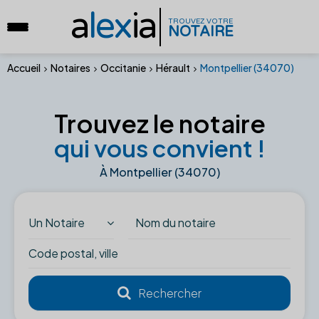
a
lex
ia
TROUVEZ VOTRE
NOTAIRE
Accueil
Notaires
Occitanie
Hérault
Montpellier (34070)
Trouvez le notaire
qui vous convient !
À Montpellier (34070)
Un Notaire