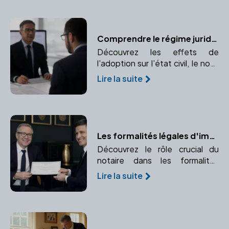
Comprendre le régime juridique de l'adopté et ses changements
Découvrez les effets de
l'adoption sur l'état civil, le nom,
et les droits de l'enfant adopté.
Lire la suite
Comprendre l'impact de
l'adoption sur l'identité et les
droits de l'enfant.
Les formalités légales d'immatriculation avec un notaire
Découvrez le rôle crucial du
notaire dans les formalités
d'immatriculation de votre
Lire la suite
entreprise. Apprenez comment
un notaire peut vous aider à
naviguer dans ce processus
complexe.