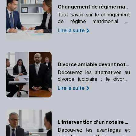
Changement de régime matrimonial
Tout savoir sur le changement
de régime matrimonial et
pourquoi consulter un notaire
Lire la suite
pour cette démarche
importante.
Divorce amiable devant notaire ou procédure judiciaire : quelles différences ?
Découvrez les alternatives au
divorce judiciaire : le divorce
amiable devant notaire et la
Lire la suite
procédure judiciaire. Comparez
leurs avantages, inconvénients,
rapidité, coûts et implications.
L'intervention d'un notaire dans votre projet immobilier : avantages et garanties
Découvrez les avantages et