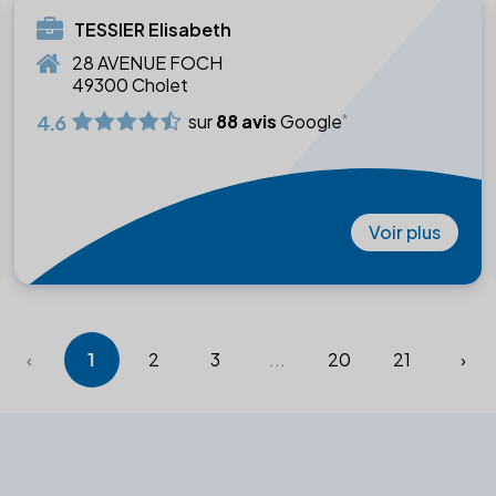
TESSIER Elisabeth
28 AVENUE FOCH
49300 Cholet
4.6
sur
88 avis
Google
Voir plus
‹
1
2
3
...
20
21
›