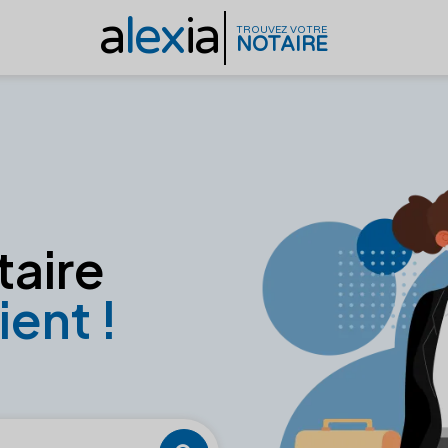
a
lex
ia
TROUVEZ VOTRE
NOTAIRE
taire
ient !
e