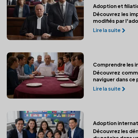
Adoption et filiatio
Découvrez les imp
modifiés par l'ad
Lire la suite
Comprendre les im
Découvrez comment
naviguer dans ce
Lire la suite
Adoption internati
Découvrez les dém
du notaire dans u