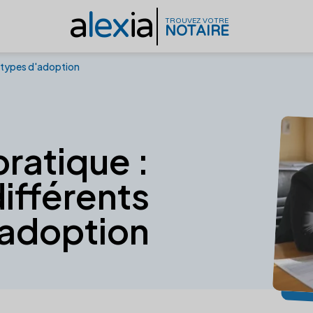
a
lex
ia
TROUVEZ VOTRE
NOTAIRE
s types d'adoption
ratique :
ifférents
'adoption