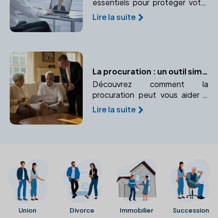
essentiels pour protéger votre
entreprise et vos
Lire la suite
responsabilités en tant que
dirigeant. Apprenez à mettre en
place des garanties et
protections adaptées.
La procuration : un outil simple pour protéger vos intérêts
Découvrez comment la
procuration peut vous aider à
gérer vos affaires en cas
Lire la suite
d'incapacité. Apprenez-en plus
sur les différents types de
procurations et leur utilité.
Union
Divorce
Immobilier
Succession