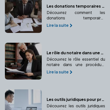
Les donations temporaires d'usufruit : un outil d'optimisation fiscale
Découvrez comment les
donations temporaires
d'usufruit peuvent vous aider à
Lire la suite
optimiser votre fiscalité et
favoriser un proche
temporairement.
Le rôle du notaire dans une procédure d'adoption
Découvrez le rôle essentiel du
notaire dans une procédure
d'adoption, de la rédaction des
Lire la suite
documents à leur validation.
Les outils juridiques pour protéger l'entreprise et ses dirigeants
Découvrez les outils juridiques