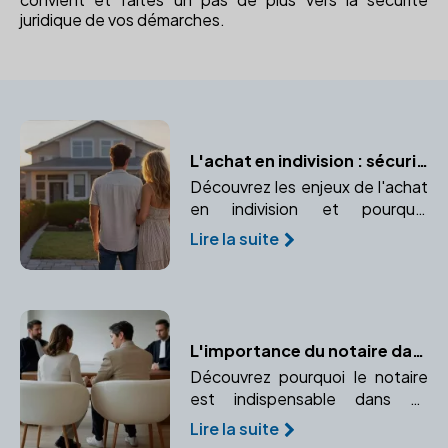
juridique de vos démarches.
L'achat en indivision : sécuriser votre bien à deux avec un notaire
Découvrez les enjeux de l'achat
en indivision et pourquoi
consulter un notaire est
Lire la suite
indispensable pour protéger vos
droits.
L'importance du notaire dans un divorce par consentement mutuel
Découvrez pourquoi le notaire
est indispensable dans un
divorce par consentement
Lire la suite
mutuel et comment il garantit la