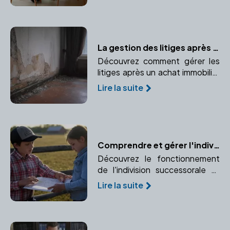
légalité et l'équité de la
convention.
La gestion des litiges après l'achat immobilier : le rôle du notaire
Découvrez comment gérer les
litiges après un achat immobilier
et le rôle crucial du notaire dans
Lire la suite
la résolution de ces conflits.
Comprendre et gérer l'indivision successorale avec l'aide d'un notaire
Découvrez le fonctionnement
de l'indivision successorale et
comment un notaire peut vous
Lire la suite
aider à gérer cette situation
complexe.