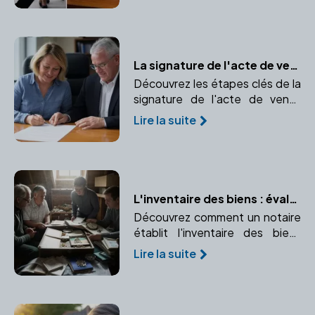
leurs avantages, inconvénients,
rapidité, coûts et implications.
La signature de l'acte de vente définitif : Transfert de propriété en toute sécurité
Découvrez les étapes clés de la
signature de l'acte de vente
définitif et l'importance d'un
Lire la suite
notaire dans ce processus.
L'inventaire des biens : évaluer le patrimoine du défunt
Découvrez comment un notaire
établit l'inventaire des biens
pour une succession et
Lire la suite
pourquoi un inventaire précis
est crucial pour une répartition
équitable du patrimoine.