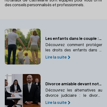
des conseils personnalisés et professionnels.
Les enfants dans le couple : protéger leurs intérêts avec un notaire
Découvrez comment protéger
les droits des enfants dans le
couple avec l'aide d'un notaire.
Lire la suite
Anticipez et organisez leur
avenir juridique.
Divorce amiable devant notaire ou procédure judiciaire : quelles différences ?
Découvrez les alternatives au
divorce judiciaire : le divorce
amiable devant notaire et la
Lire la suite
procédure judiciaire. Comparez