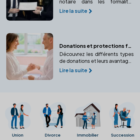
notaire dans les formalités
d'immatriculation de votre
Lire la suite
entreprise. Apprenez comment
un notaire peut vous aider à
naviguer dans ce processus
complexe.
Donations et protections familiales : les conseils du notaire
Découvrez les différents types
de donations et leurs avantages
pour protéger votre famille. Un
Lire la suite
notaire peut vous aider à
sécuriser l'avenir de vos
bénéficiaires.
Union
Divorce
Immobilier
Succession