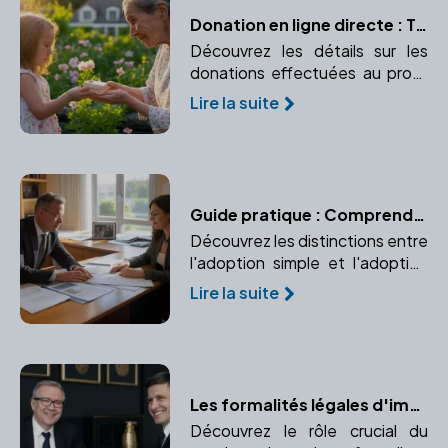
Donation en ligne directe : Tout ce que vous devez savoir
Découvrez les détails sur les
donations effectuées au profit
des descendants, avec leurs
Lire la suite
implications fiscales. Apprenez
les avantages et abattements
pour la ligne directe.
Guide pratique : Comprendre les différents types d'adoption
Découvrez les distinctions entre
l'adoption simple et l'adoption
plénière, leurs implications
Lire la suite
juridiques et leurs particularités.
Un guide pour vous aider à
comprendre les enjeux de
l'adoption.
Les formalités légales d'immatriculation avec un notaire
Découvrez le rôle crucial du