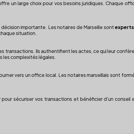
offre un large choix pour vos besoins juridiques. Chaque office
e décision importante. Les notaires de Marseille sont
experts
chaque situation.
 des transactions. Ils authentifient les actes, ce qui leur con
rs les complexités légales.
 tourner vers un office local. Les notaires marseillais sont fo
fr pour sécuriser vos transactions et bénéficier d'un conseil