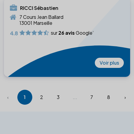
RICCI Sébastien
7 Cours Jean Ballard
13001 Marseille
4.8
sur
26 avis
Google
Voir plus
‹
1
2
3
...
7
8
›