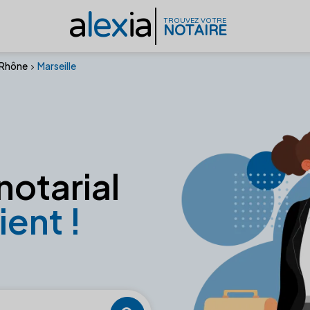
a
lex
ia
TROUVEZ VOTRE
NOTAIRE
Rhône
Marseille
notarial
ient !