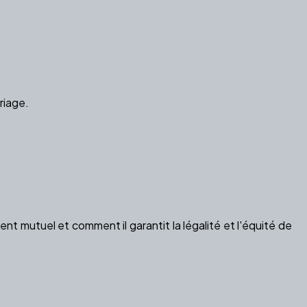
riage.
t mutuel et comment il garantit la légalité et l'équité de