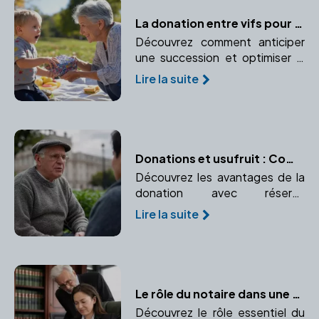
La donation entre vifs pour optimiser la transmission de patrimoine
Découvrez comment anticiper
une succession et optimiser la
transmission de votre
Lire la suite
patrimoine grâce à la donation
entre vifs. Un moyen efficace
de réduire les droits de
succession tout en aidant vos
proches.
Donations et usufruit : Comment transmettre tout en conservant un droit d'usage ?
Découvrez les avantages de la
donation avec réserve
d'usufruit pour le donateur.
Lire la suite
Préservez l'usage ou les
revenus d'un bien donné.
Le rôle du notaire dans une procédure d'adoption
Découvrez le rôle essentiel du