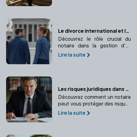
sécuriser votre situation.
Le divorce international et le rôle essentiel du notaire
Découvrez le rôle crucial du
notaire dans la gestion d'un
divorce international, de
Lire la suite
l'application des conventions
internationales au choix de la loi
applicable.
Les risques juridiques dans une transaction immobilière : Le rôle protecteur du notaire
Découvrez comment un notaire
peut vous protéger des risques
juridiques lors d'une transaction
Lire la suite
immobilière. Médiation et
prévention des conflits sont au
cœur de son rôle.