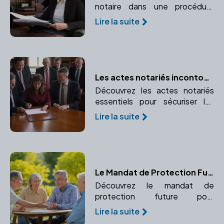
notaire dans une procédure
d'adoption, de la rédaction des
Lire la suite
documents à leur validation.
Les actes notariés incontournables pour les entreprises
Découvrez les actes notariés
essentiels pour sécuriser les
opérations de votre entreprise
Lire la suite
et leur importance légale.
Le Mandat de Protection Future : Une Solution pour Anticiper la Perte d'Autonomie
Découvrez le mandat de
protection future pour
organiser à l'avance la gestion
Lire la suite
de vos biens et de votre