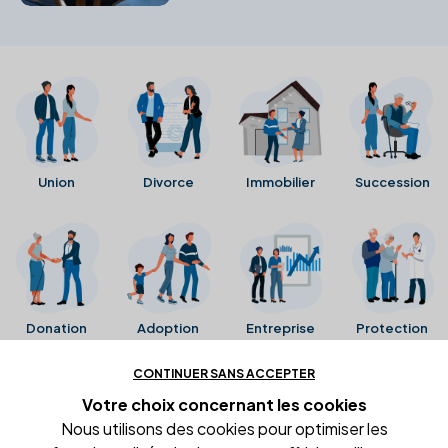
personne. Assurez une gestion
sécurisée en cas d'incapacité.
Union
Divorce
Immobilier
Succession
Donation
Adoption
Entreprise
Protection
CONTINUER SANS ACCEPTER
Ces avis proviennent directement de la fiche Google
Votre choix concernant
les cookies
Business de l'office notarial. Ils n'ont ni été collectés ni
Nous utilisons des cookies pour optimiser les
été vérifiés par Alexia.fr.