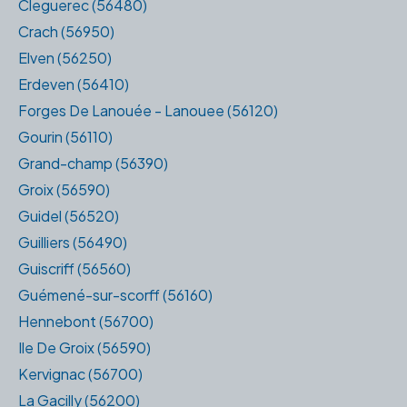
Cleguerec (56480)
Crach (56950)
Elven (56250)
Erdeven (56410)
Forges De Lanouée - Lanouee (56120)
Gourin (56110)
Grand-champ (56390)
Groix (56590)
Guidel (56520)
Guilliers (56490)
Guiscriff (56560)
Guémené-sur-scorff (56160)
Hennebont (56700)
Ile De Groix (56590)
Kervignac (56700)
La Gacilly (56200)