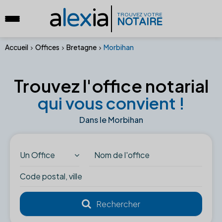
a
lex
ia
TROUVEZ VOTRE
NOTAIRE
Accueil
Offices
Bretagne
Morbihan
Trouvez l'office notarial
qui vous convient !
Dans le Morbihan
Un Office