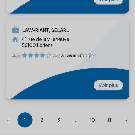
LAW-RIANT, SELARL
41 rue de la villeneuve
56100 Lorient
4.3
sur
31 avis
Google
Voir plus
‹
1
2
3
...
10
11
›