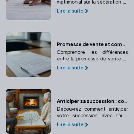
matrimonial sur la séparation et
comment un notaire peut vous
Lire la suite
accompagner dans cette
étape.
Promesse de vente et compromis de vente : le rôle essentiel du notaire
Comprendre les différences
entre la promesse de vente et
le compromis de vente et le rôle
Lire la suite
crucial du notaire dans ces
avant-contrats.
Anticiper sa succession : conseils pratiques avec un notaire
Découvrez comment anticiper
votre succession avec l'aide
d'un notaire. Protégez vos
Lire la suite
proches et réduisez les coûts