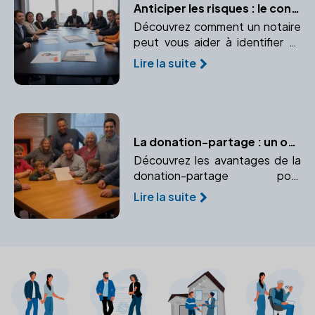
Anticiper les risques : le conseil stratégique du notaire
Découvrez comment un notaire
peut vous aider à identifier et
prévenir les risques liés à votre
Lire la suite
entreprise. Vision stratégique
pour une gestion pérenne.
La donation-partage : un outil efficace pour prévenir les conflits successoraux
Découvrez les avantages de la
donation-partage pour
organiser une répartition
Lire la suite
équitable des biens et éviter les
conflits successoraux futurs.