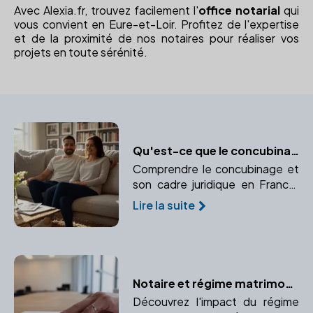
Avec Alexia.fr, trouvez facilement l'
office notarial
qui
vous convient en Eure-et-Loir. Profitez de l'expertise
et de la proximité de nos notaires pour réaliser vos
projets en toute sérénité.
Qu'est-ce que le concubinage ?
Comprendre le concubinage et
son cadre juridique en France.
Faites appel à un notaire pour
Lire la suite
sécuriser votre situation.
Notaire et régime matrimonial : Quelles conséquences lors d'un divorce ?
Découvrez l'impact du régime