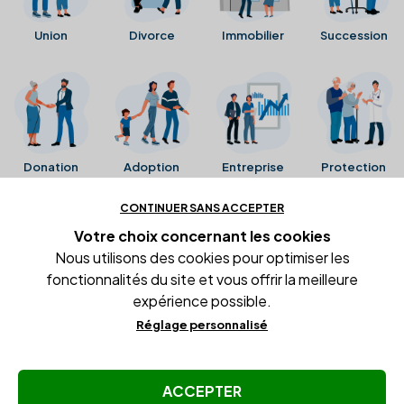
Union
Divorce
Immobilier
Succession
Donation
Adoption
Entreprise
Protection
CONTINUER SANS ACCEPTER
Ces avis proviennent directement de la fiche Google
Votre choix concernant
les cookies
Business de l'office notarial. Ils n'ont ni été collectés ni
Nous utilisons des cookies pour optimiser les
été vérifiés par Alexia.fr.
fonctionnalités du site et vous offrir la meilleure
expérience possible.
Réglage personnalisé
Conditions générales d'utilisation
Mentions légales
Gestion des cookies
ACCEPTER