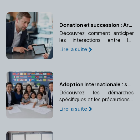
grâce à une planification
efficace.
Donation et succession : Articuler les deux pour une transmission optimale
Découvrez comment anticiper
les interactions entre les
donations effectuées de votre
Lire la suite
vivant et votre future
succession. Respectez les
droits des héritiers
réservataires.
Adoption internationale : spécificités et précautions
Découvrez les démarches
spécifiques et les précautions à
prendre pour une adoption à
Lire la suite
l'étranger. Comprendre le rôle
crucial du notaire dans une
adoption internationale.