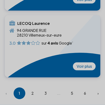
LECOQ Laurence
94 GRANDE RUE
28210 Villemeux-sur-eure
3.0
sur
4 avis
Google
Voir plus
‹
1
2
3
...
5
6
›