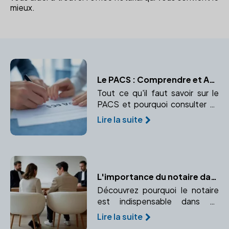
mieux.
Le PACS : Comprendre et Agir avec l'Aide d'un Notaire
Tout ce qu'il faut savoir sur le
PACS et pourquoi consulter un
notaire est essentiel.
Lire la suite
L'importance du notaire dans un divorce par consentement mutuel
Découvrez pourquoi le notaire
est indispensable dans un
divorce par consentement
Lire la suite
mutuel et comment il garantit la