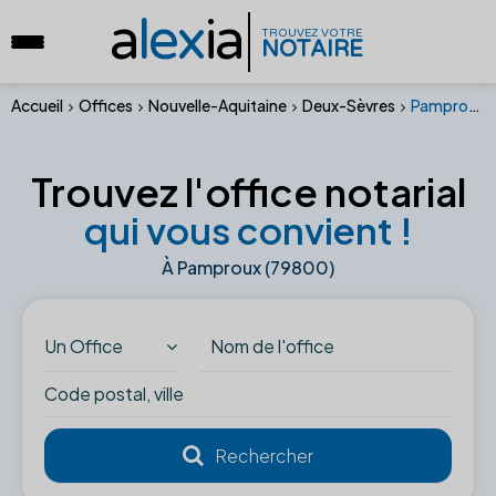
a
lex
ia
TROUVEZ VOTRE
NOTAIRE
Accueil
Offices
Nouvelle-Aquitaine
Deux-Sèvres
Pamproux (79800)
Trouvez l'office notarial
qui vous convient !
À Pamproux (79800)
Un Office