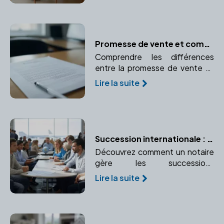
légalité et l'équité de la
convention.
Promesse de vente et compromis de vente : le rôle essentiel du notaire
Comprendre les différences
entre la promesse de vente et
le compromis de vente et le rôle
Lire la suite
crucial du notaire dans ces
avant-contrats.
Succession internationale : les spécificités à connaître
Découvrez comment un notaire
gère les successions
internationales et pourquoi son
Lire la suite
expertise est essentielle.