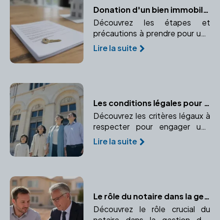
Donation d'un bien immobilier : Comment procéder ?
Découvrez les étapes et
précautions à prendre pour une
donation immobilière sécurisée.
Lire la suite
Comprenez le rôle crucial du
notaire dans ce processus.
Les conditions légales pour adopter en France
Découvrez les critères légaux à
respecter pour engager une
procédure d'adoption en
Lire la suite
France. Informez-vous sur l'âge,
le statut marital et autres
critères exigés par la loi.
Le rôle du notaire dans la gestion des biens immobiliers de l'entreprise
Découvrez le rôle crucial du
notaire dans la gestion des