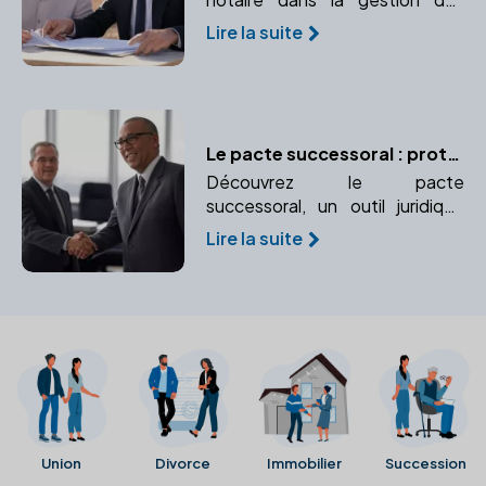
biens immobiliers de votre
Lire la suite
entreprise, de la sécurisation
des transactions à l'optimisation
patrimoniale.
Le pacte successoral : protéger un proche ou garantir un accord
Découvrez le pacte
successoral, un outil juridique
permettant d'organiser et de
Lire la suite
sécuriser des accords entre
héritiers. Apprenez comment il
peut vous aider à gérer votre
patrimoine.
Union
Divorce
Immobilier
Succession